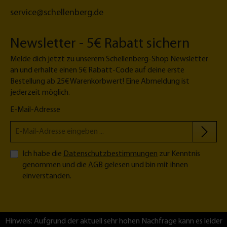
t
5
service@schellenberg.de
o
|
r
1,
5
Newsletter - 5€ Rabatt sichern
m
Melde dich jetzt zu unserem Schellenberg-Shop Newsletter
an und erhalte einen 5€ Rabatt-Code auf deine erste
Bestellung ab 25€ Warenkorbwert! Eine Abmeldung ist
jederzeit möglich.
E-Mail-Adresse
Ich habe die
Datenschutzbestimmungen
zur Kenntnis
genommen und die
AGB
gelesen und bin mit ihnen
einverstanden.
Hinweis: Aufgrund der aktuell sehr hohen Nachfrage kann es leider