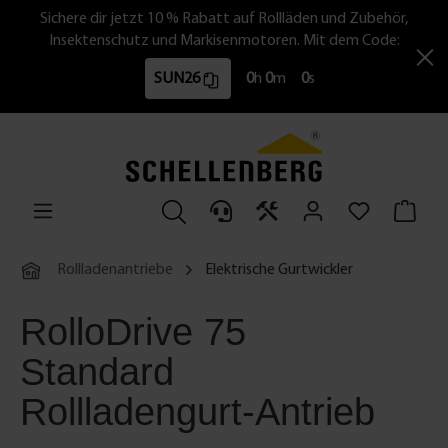
Sichere dir jetzt 10 % Rabatt auf Rollläden und Zubehör,
Insektenschutz und Markisenmotoren. Mit dem Code:
SUN26
0
h
0
m
0
s
Rollladenantriebe
Elektrische Gurtwickler
RolloDrive 75
Standard
Rollladengurt-Antrieb