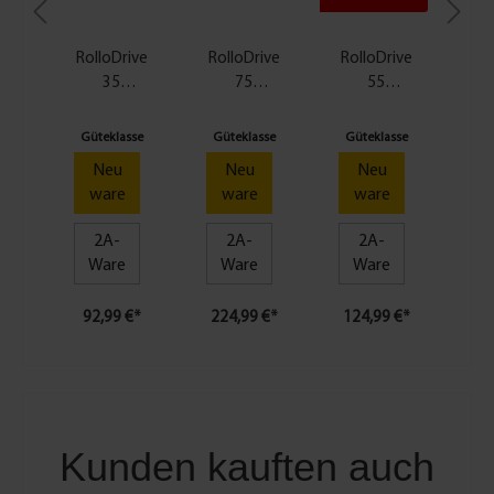
RolloDrive
RolloDrive
RolloDrive
Rol
35
75
55
Rollladeng
Premium -
Rollladeng
St
urt-
Smart
urt-
Rol
Güteklasse
Güteklasse
Güteklasse
Gü
Antrieb
Home
Antrieb
Neu
Neu
Neu
Gurtwickle
A
ware
ware
ware
r
2A-
2A-
2A-
Ware
Ware
Ware
92,99 €*
224,99 €*
124,99 €*
17
Kunden kauften auch