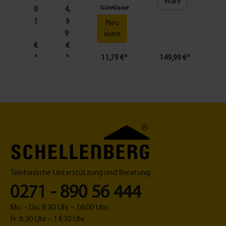
Ware
a
s
Güteklasse
0
4,
n
o
1
9
Neu
z
r
9
ware
e
f
€
€
r
ür
*
*
11,79 €*
149,99 €*
1
n
R
a
ol
c
lo
h
D
M
ri
a
v
ß
e
K
5
o
5,
n
6
Telefonische Unterstützung und Beratung:
fi
5,
g
7
0271 - 890 56 444
u
5,
r
1
Mo. - Do. 8:30 Uhr – 16:00 Uhr;
a
0
Fr. 8:30 Uhr – 14:30 Uhr