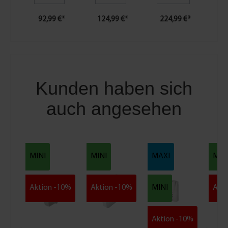
n
d
92,99 €*
124,99 €*
224,99 €*
e
r
2
e
r
-
Kunden haben sich
S
e
auch angesehen
t
MINI
MINI
MAXI
MIN
Aktion -10%
Aktion -10%
MINI
Akti
Aktion -10%