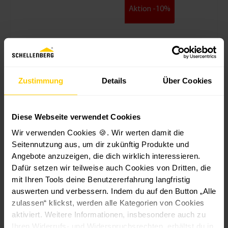
Aktion -10%
W
R
G
R
Gurtführu
al
ol
ur
o
ng Duo
z
lla
ts
ll
inkl.
e
d
c
l
Leitrolle &
Zustimmung
Details
Über Cookies
Rollladensys
n
e
h
a
Zugluftdic
tem
h
n
ei
d
htung
Maxi
ül
w
b
e
Diese Webseite verwendet Cookies
s
el
e
n
Mini
Wir verwenden Cookies 🍪. Wir werten damit die
e
le
M
-
Seitennutzung aus, um dir zukünftig Produkte und
M
A
in
H
2
Angebote anzuzeigen, die dich wirklich interessieren.
in
c
i
o
0
Dafür setzen wir teilweise auch Cookies von Dritten, die
i
h
1
c
1
,
mit Ihren Tools deine Benutzererfahrung langfristig
4
tk
0
h
3,
1,
3,
9
0
a
0
s
auswerten und verbessern. Indem du auf den Button „Alle
0
9
6
9
m
n
m
c
zulassen“ klickst, werden alle Kategorien von Cookies
9
9
9
m
t
m
h
aktiviert. Weitere Informationen, insbesondere auch zu
€
€
€
€
M
i
Ihren Widerrufs- und Widerspruchsrechten, erhältst du in