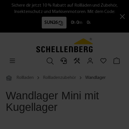
Sichere dir jetzt 10 % Rabatt auf Rollläden und Zubehör,
Insektenschutz und Markisenmotoren. Mit dem Code:
SUN26
0
h
0
m
0
s
Rollladen
Rollladenzubehör
Wandlager
Wandlager Mini mit
Kugellager