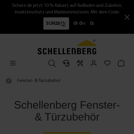
Sichere dir jetzt 10 % Rabatt auf Rollläden und Zubehör,
Insektenschutz und Markisenmotoren. Mit dem Code:
SUN26
0
h
0
m
0
s
Fenster- & Türzubehör
Schellenberg Fenster-
& Türzubehör