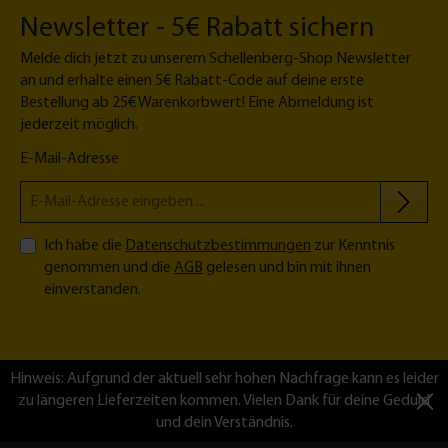
Newsletter - 5€ Rabatt sichern
Melde dich jetzt zu unserem Schellenberg-Shop Newsletter
an und erhalte einen 5€ Rabatt-Code auf deine erste
Bestellung ab 25€ Warenkorbwert! Eine Abmeldung ist
jederzeit möglich.
E-Mail-Adresse
Ich habe die
Datenschutzbestimmungen
zur Kenntnis
genommen und die
AGB
gelesen und bin mit ihnen
einverstanden.
Hinweis: Aufgrund der aktuell sehr hohen Nachfrage kann es leider
zu längeren Lieferzeiten kommen. Vielen Dank für deine Geduld
und dein Verständnis.