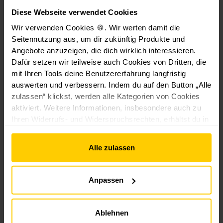
Diese Webseite verwendet Cookies
Wir verwenden Cookies 🍪. Wir werten damit die
Seitennutzung aus, um dir zukünftig Produkte und
Angebote anzuzeigen, die dich wirklich interessieren.
Dafür setzen wir teilweise auch Cookies von Dritten, die
mit Ihren Tools deine Benutzererfahrung langfristig
auswerten und verbessern. Indem du auf den Button „Alle
F
F
K
D
F
D
zulassen“ klickst, werden alle Kategorien von Cookies
e
e
u
i
e
ic
aktiviert. Weitere Informationen, insbesondere auch zu
n
n
n
g
n
h
A
Ihren Widerrufs- und Widerspruchsrechten, erhältst du in
s
s
st
it
s
t
t
t
st
a
t
u
den
Datenschutzhinweisen
und im
Impressum
.
b
e
e
o
l
e
n
2
Alle zulassen
r
r
ff
e
r
g
0
l
l
-
s
-
s
,
ü
ü
Fl
H
u
b
0
Anpassen
f
f
a
e
n
a
0
t
t
c
i
d
n
e
e
hl
z
T
d
Ablehnen
€
r
r
ei
k
ü
u