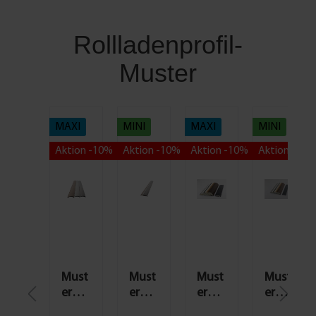
Rollladenprofil-
Muster
MAXI
MINI
MAXI
MINI
Aktion -10%
Aktion -10%
Aktion -10%
Aktion -10%
Must
Must
Must
Must
er
er
er
er
Rollla
Rollla
Rollla
Rollla