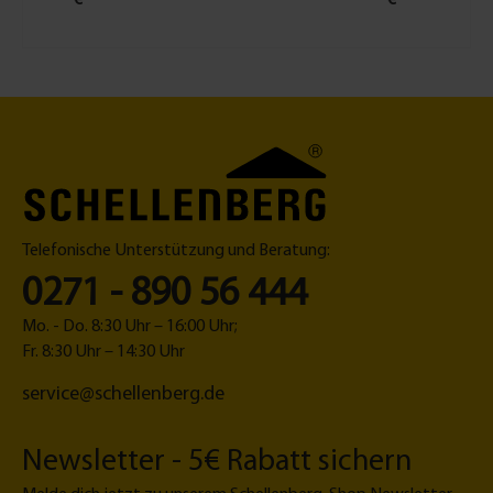
€*
*
*
*
€*
z
b
e
g |
verbin
er
dr
M
Au
der
na
u
a
fh
2er-
ch
c
xi
än
Set
M
kr
-
ge
aß
ol
1
fe
K
le
5
de
o
Fl
0
r
nfi
e
m
Ma
g
x
m
xi
Telefonische Unterstützung und Beratung:
ur
o
L
at
sc
ä
0271 - 890 56 444
or
h
n
Mo. - Do. 8:30 Uhr – 16:00 Uhr;
w
g
Fr. 8:30 Uhr – 14:30 Uhr
ar
e
z
service@schellenberg.de
Newsletter - 5€ Rabatt sichern