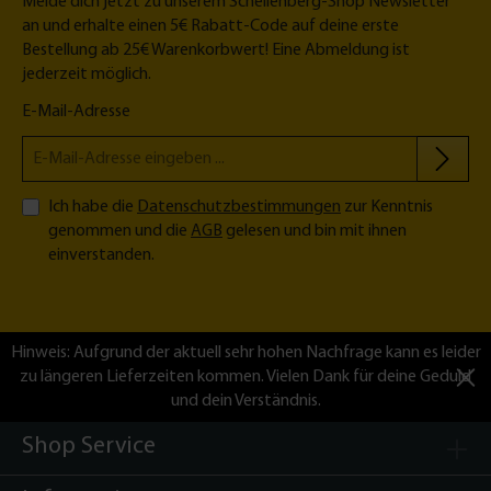
Melde dich jetzt zu unserem Schellenberg-Shop Newsletter
an und erhalte einen 5€ Rabatt-Code auf deine erste
Bestellung ab 25€ Warenkorbwert! Eine Abmeldung ist
jederzeit möglich.
E-Mail-Adresse
Ich habe die
Datenschutzbestimmungen
zur Kenntnis
genommen und die
AGB
gelesen und bin mit ihnen
einverstanden.
Hinweis: Aufgrund der aktuell sehr hohen Nachfrage kann es leider
zu längeren Lieferzeiten kommen. Vielen Dank für deine Geduld
und dein Verständnis.
Shop Service