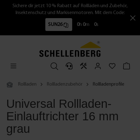
Sichere dir jetzt 10 % Rabatt auf Rollläden und Zubehör,
Insektenschutz und Markisenmotoren. Mit dem Code:
SUN26
0
h
0
m
0
s
Rollladen
Rollladenzubehör
Rollladenprofile
Universal Rollladen-
Einlauftrichter 16 mm
grau