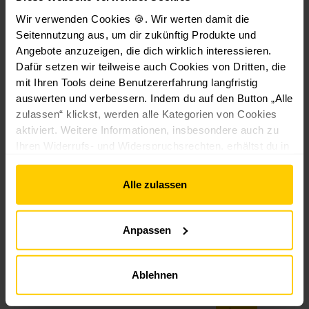
Kunden haben sich
ll
le
n
Wir verwenden Cookies 🍪. Wir werten damit die
auch angesehen
e
g
Seitennutzung aus, um dir zukünftig Produkte und
1,
Angebote anzuzeigen, die dich wirklich interessieren.
5
Dafür setzen wir teilweise auch Cookies von Dritten, die
m
mit Ihren Tools deine Benutzererfahrung langfristig
M
Aktion -10%
MAXI
MAXI
MAXI
MAXI
auswerten und verbessern. Indem du auf den Button „Alle
a
zulassen“ klickst, werden alle Kategorien von Cookies
xi
aktiviert. Weitere Informationen, insbesondere auch zu
|
MINI
MINI
Aktion -10%
Aktion -10%
A
Ihren Widerrufs- und Widerspruchsrechten, erhältst du in
c
den
Datenschutzhinweisen
und im
Impressum
.
h
Aktion -10%
Aktion -10%
Alle zulassen
tk
a
n
R
R
R
R
Rollladenp
Anpassen
t
o
o
o
ol
anzer-Set
w
lll
ll
ll
ll
Maxi -
el
a
l
l
a
versch.
Ablehnen
Endleiste
le
d
a
a
d
Ausführun
s
Alumi
e
d
d
e
gen