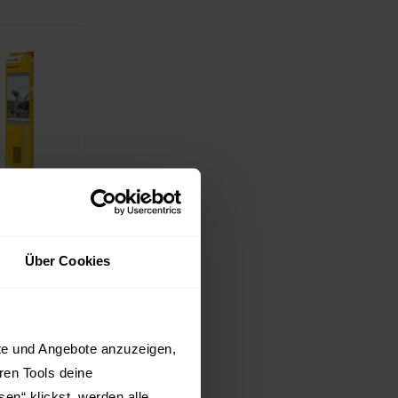
es-Set
Über Cookies
Plus,
 Vögeln,
eckt Vögel,
kte und Angebote anzuzeigen,
terungs- und
hren Tools deine
tahl-Spikes50
Klebe-
en“ klickst, werden alle