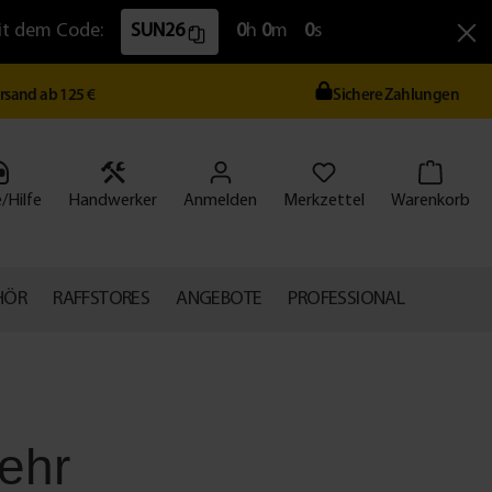
Mit dem Code:
SUN26
0
h
0
m
0
s
ersand ab 125 €
Sichere Zahlungen
/Hilfe
Handwerker
Anmelden
Merkzettel
Warenkorb
HÖR
RAFFSTORES
ANGEBOTE
PROFESSIONAL
ehr