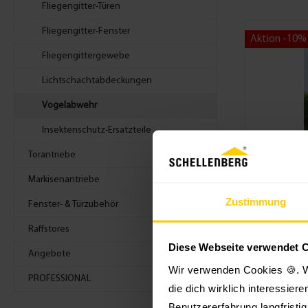
Fliegengitter-Türen
Fliegengitter-Fenster
Aktion -10%
Fliegengittergewebe
Lichtschachtabdeckungen
Vogelabwehr
Insektenschutz-Ersatzteile
Torantriebe
Markisenantriebe
Taubena
Zustimmung
Fenster- & Türzubehör
Standa
Raffstores
Schellenber
Diese Webseite verwendet 
semi-transp
Angebote
von Vögeln,
Wir verwenden Cookies 🍪. W
Tierenverhin
PROFESSIONAL
die dich wirklich interessier
oder andere 
durch semi-t
Benutzererfahrung langfristi