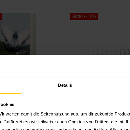
Aktion -10%
bwehr Spikes-Set
Taubenabwehr Spik
Details
rd
Plus - Edelstahl
g Vogelabwehr-Set Standard,
Schellenberg Vogelabwehr-Set 
Cookies
arentDornenplatte zur Abwehr
EdelstahlSpikes zur Abwehr von
 Katzen oder anderen
Katzen oder anderen Tierenschr
ir werten damit die Seitennutzung aus, um dir zukünftig Produ
dert, dass sich Vögel, Katzen
Katzen oder andere Tiere abwit
en. Dafür setzen wir teilweise auch Cookies von Dritten, die mit I
Tiere niederlassenunauffällig,
UV-beständig11 cm lange Edels
ransparentes Material115
cm lange Grundplatteeinfache 
g auswerten und verbessern. Indem du auf den Button „Alle zulass