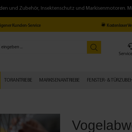
llläden und Zubehör, Insektenschutz und Markisenmotoren. 
igener Kunden-Service
Kostenloser V
Service
TORANTRIEBE
MARKISENANTRIEBE
FENSTER- & TÜRZUBE
Vogelabw