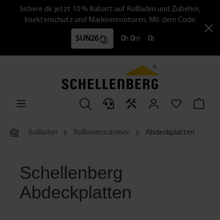
Sichere dir jetzt 10 % Rabatt auf Rollläden und Zubehör,
Insektenschutz und Markisenmotoren. Mit dem Code:
SUN26
0
h
0
m
0
s
Rollladen
Rollladenzubehör
Abdeckplatten
Schellenberg
Abdeckplatten