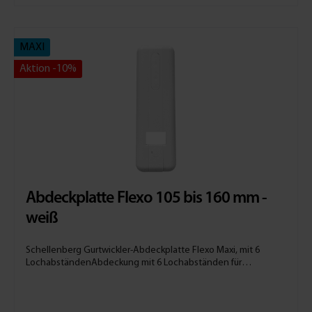
unkompliziert. Nach dem Entfernen der alten Abdeckplatte
wird die Gurtwickler-Abdeckplatte Duo hinter den
Rollladengurt geführt und mit Schrauben fixiert. Genauso
einfach lässt sie sich bei Renovierungsarbeiten oder bei
MAXI
einem Umzug wieder demontieren. Somit eignet sich die
Gurtwickler-Abdeckung besonders für Mieter. Die passenden
Aktion -10%
Schrauben zum Fixieren der Abdeckplatte sowie
Lochabdeckungen sind im Lieferumfang enthalten.Die
Abdeckplatte Duo ist kompatibel mit dem Rollladensystem
Maxi mit einer Gurtbreite von 23 mm. Sie ist zudem geeignet
für Einlasswickler mit einem Lochabstand von 185 mm oder 215
mm.Technische DatenRollladensystem: MaxiMaße: 65 x 285 x 9
mmMaterial: KunststoffKantenform: AbgerundetFarbe:
WeißLochabstand: 185 mm oder 215 mmLieferumfang1 x
Abdeckplatte Duo2 x Schrauben2 x Lochabdeckungen
Abdeckplatte Flexo 105 bis 160 mm -
weiß
Schellenberg Gurtwickler-Abdeckplatte Flexo Maxi, mit 6
LochabständenAbdeckung mit 6 Lochabständen für
Einlassgurtwicklerflexible Abdeckung für Einlassgurtwickler6
Lochabstände zwischen 105 und 160 mmunkomplizierte
Montage, ohne Ausbau des Gurteskompatibel mit dem