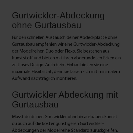
Abdeckplatte mit dem Einlassgurtwickler
verschraubt.Technische DatenRollladensystem: MaxiMaße: 56
Gurtwickler-Abdeckung
x 293 x 9 mmMaterial: KunststoffKantenform: EckigFarbe:
WeißLochabstand: 260 mmLieferumfang1 x Gurtwickler-
ohne Gurtausbau
Abdeckplatte Standard
Für den schnellen Austausch deiner Abdeckplatte ohne
Gurtausbau empfehlen wir eine Gurtwickler-Abdeckung
der Modellreihen Duo oder Flexo. Sie bestehen aus
Kunststoff und bieten mit ihren abgerundeten Ecken ein
zeitloses Design. Auch beim Einbau bieten sie eine
maximale Flexibilität, denn sie lassen sich mit minimalem
Aufwand nachträglich montieren.
Gurtwickler Abdeckung mit
Gurtausbau
Musst du deinen Gurtwickler ohnehin ausbauen, kannst
du auch auf die kostengünstigeren Gurtwickler-
Abdeckungen der Modellreihe Standard zurückgreifen.