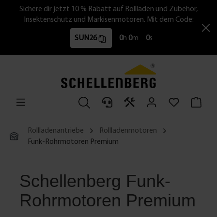
Sichere dir jetzt 10 % Rabatt auf Rollläden und Zubehör,
Insektenschutz und Markisenmotoren. Mit dem Code:
SUN26
0
h
0
m
0
s
Rollladenantriebe
Rollladenmotoren
Funk-Rohrmotoren Premium
Schellenberg Funk-
Rohrmotoren Premium