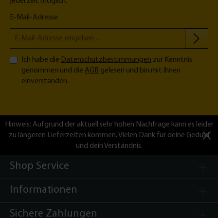
jederzeit möglich.
Kabel 1 x Adapter-Set 1 x Leiselauf-Wandlager-Set 1 x
Montageanleitung
E-Mail-Adresse
Ich habe die
Datenschutzbestimmungen
zur Kenntnis
genommen und die
AGB
gelesen und bin mit ihnen
einverstanden.
Hinweis: Aufgrund der aktuell sehr hohen Nachfrage kann es leider
zu längeren Lieferzeiten kommen. Vielen Dank für deine Geduld
und dein Verständnis.
Shop Service
Informationen
Sichere Zahlungen