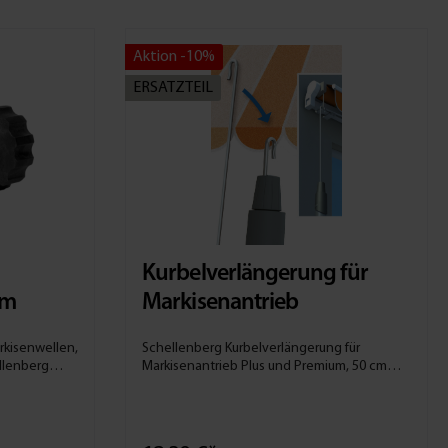
Aktion -10%
ERSATZTEIL
Kurbelverlängerung für
mm
Markisenantrieb
rkisenwellen,
Schellenberg Kurbelverlängerung für
Markisenantrieb Plus und Premium, 50 cm
senwellen
Länge 50 cm-Verlängerung für Markisen-
he
Kurbelstangen geeignet für
kurbelbetriebene Markisen verlängert die
ungsadapter
Markisenkurbel um 50 cm einfache Montage