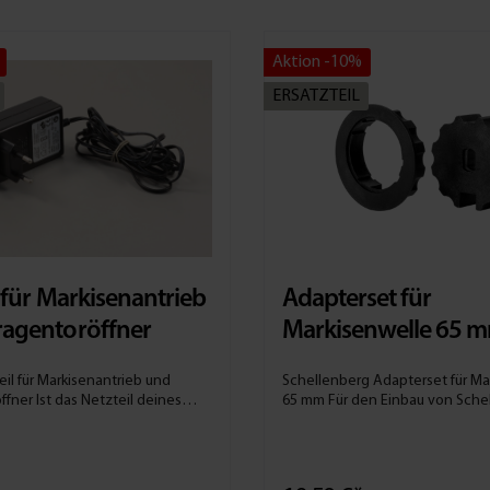
Aktion -10%
ERSATZTEIL
l für Markisenantrieb
Adapterset für
agentoröffner
Markisenwelle 65 
eil für Markisenantrieb und
Schellenberg Adapterset für Ma
tzteil deines
65 mm Für den Einbau von Schellenberg
g Markisenantriebs oder
Markisenmotoren in 65er-Marki
g Garagentoröffners defekt,
Adapter mit 65 mm Durchmesser einfac
 mit diesem Ersatzteil
Montage am Markisenmotor Set bestehend
 So stellst du eine sichere
aus Laufringadapter und Kuppl