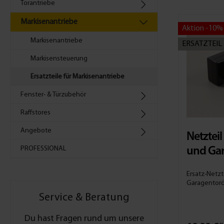
Torantriebe
Markisenantriebe
Aktion -10%
Markisenantriebe
ERSATZTEIL
Markisensteuerung
Ersatzteile für Markisenantriebe
Fenster- & Türzubehör
Raffstores
Angebote
Netztei
PROFESSIONAL
und Gar
Ersatz-Netzt
Garagentoröffner Ist das Ne
Schellenber
Service & Beratung
Schellenber
kannst du es
Du hast Fragen rund um unsere
austauschen.