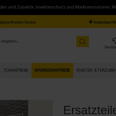
llläden und Zubehör, Insektenschutz und Markisenmotoren. 
igener Kunden-Service
Kostenloser V
Service
TORANTRIEBE
MARKISENANTRIEBE
FENSTER- & TÜRZUBE
Ersatzteil