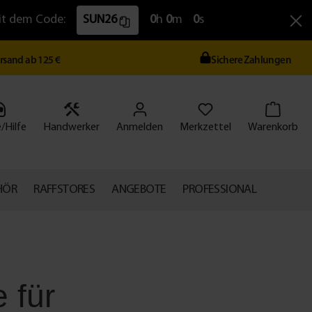
Mit dem Code:
SUN26
0
h
0
m
0
s
ersand ab 125 €
Sichere Zahlungen
/Hilfe
Handwerker
Anmelden
Merkzettel
Warenkorb
HÖR
RAFFSTORES
ANGEBOTE
PROFESSIONAL
e für