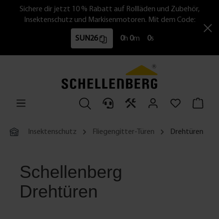
Sichere dir jetzt 10 % Rabatt auf Rollläden und Zubehör,
Insektenschutz und Markisenmotoren. Mit dem Code:
SUN26
0
h
0
m
0
s
Insektenschutz
Fliegengitter-Türen
Drehtüren
Schellenberg
Drehtüren