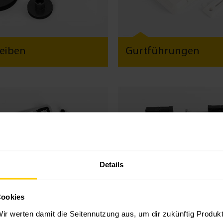
eiben
Gurtführungen
Details
Cookies
ger
Mittellager & Stützl
ir werten damit die Seitennutzung aus, um dir zukünftig Produ