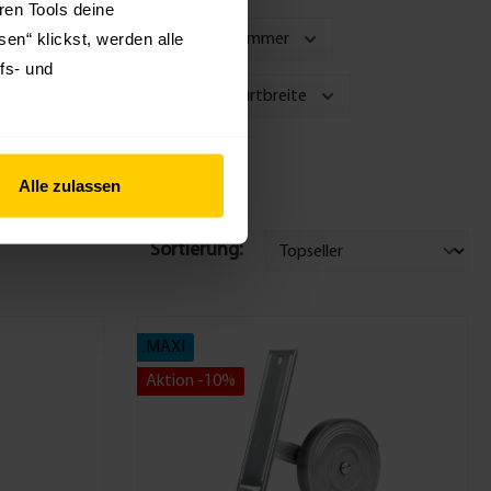
hren Tools deine
en“ klickst, werden alle
Ausstattung
Für Artikelnummer
fs- und
Lochabstand
Gurtbreite
Alle zulassen
Sortierung:
MAXI
Aktion -10%