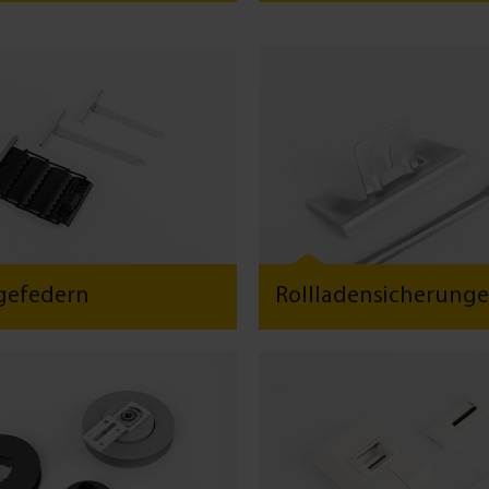
gefedern
Rollladensicherung