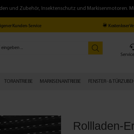
llläden und Zubehör, Insektenschutz und Markisenmotoren. 
igener Kunden-Service
Kostenloser V
Service
TORANTRIEBE
MARKISENANTRIEBE
FENSTER- & TÜRZUBE
Rollladen-E