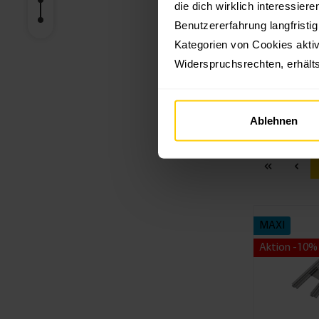
die dich wirklich interessier
Benutzererfahrung langfristi
Preis
Kategorien von Cookies aktiv
Gurtstär
Widerspruchsrechten, erhälts
Wickelka
Ablehnen
MAXI
Aktion -10%