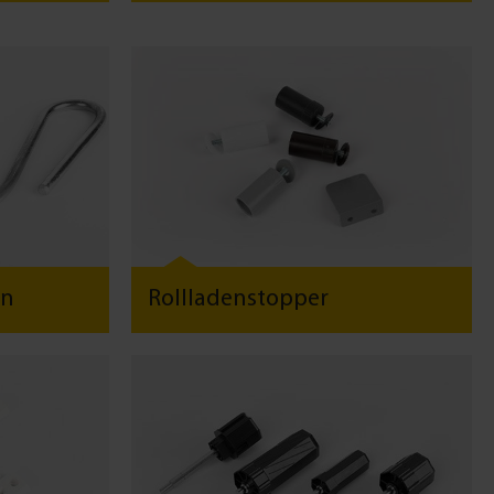
en
Rollladenstopper