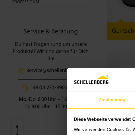
PROFESSIONAL
Gurtsch
Service & Beratung
Du hast Fragen rund um unsere
Produkte? Wir sind gerne für Dich
da!
service@schellenberg.de
+49 (0) 271-89056-444
Mo.-Do. 8:00 Uhr – 16:30 Uhr
Zustimmung
Fr. 8:00 Uhr – 15:30 Uhr
Diese Webseite verwendet 
Wandla
Wir verwenden Cookies 🍪. W