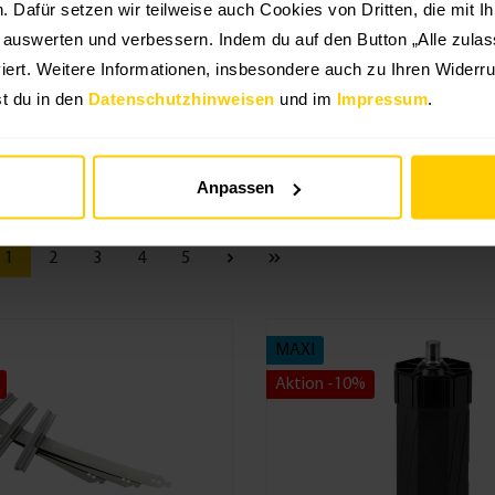
en. Dafür setzen wir teilweise auch Cookies von Dritten, die mit I
g auswerten und verbessern. Indem du auf den Button „Alle zulass
Güteklasse
Produktgruppe
Farbe
iert. Weitere Informationen, insbesondere auch zu Ihren Widerru
ke
Montageart
Rollladensystem
Länge
t du in den
Datenschutzhinweisen
und im
Impressum
.
pazität
System
Anpassen
1
2
3
4
5
MAXI
Aktion -10%