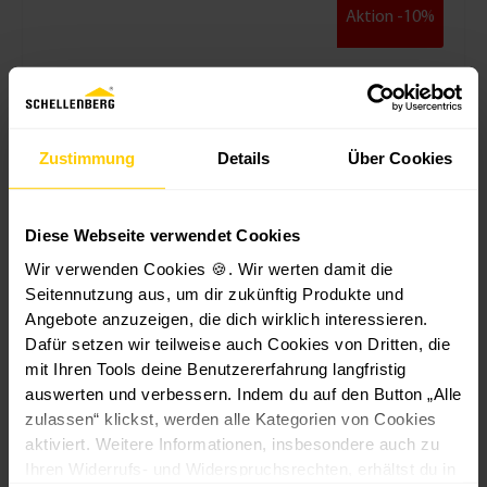
Aktion -10%
W
G
R
R
L
Gurtführ
al
ur
ol
ol
e
ng Duo
z
ts
lla
lla
i
inkl.
Zustimmung
Details
Über Cookies
e
c
d
d
s
Leitrolle 
Rollladens
n
h
e
e
e
Zugluftdi
tem
h
ei
n
n
l
htung
Maxi
Diese Webseite verwendet Cookies
ül
b
w
w
a
s
e
el
el
u
Mini
Wir verwenden Cookies 🍪. Wir werten damit die
e
M
le
le
f
Seitennutzung aus, um dir zukünftig Produkte und
M
in
A
n
-
1
Angebote anzuzeigen, die dich wirklich interessieren.
in
i
c
-
W
0
Dafür setzen wir teilweise auch Cookies von Dritten, die
i
1
h
V
a
1
1
,
mit Ihren Tools deine Benutzererfahrung langfristig
4
0
tk
er
n
3,
3,
1,
0,
3
auswerten und verbessern. Indem du auf den Button „Alle
0
0
a
lä
d
0
6
9
9
9
zulassen“ klickst, werden alle Kategorien von Cookies
m
m
n
n
l
9
9
9
9
aktiviert. Weitere Informationen, insbesondere auch zu
m
m
t
g
a
Ihren Widerrufs- und Widerspruchsrechten, erhältst du in
€
€
€
€
€
M
er
g