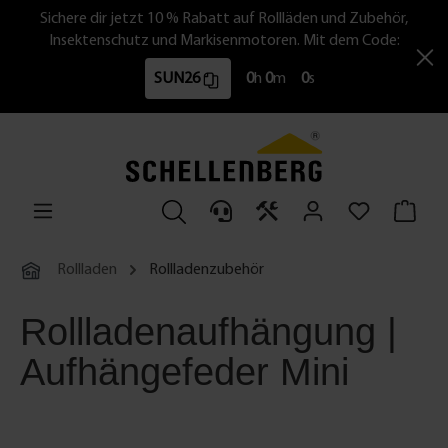
Sichere dir jetzt 10 % Rabatt auf Rollläden und Zubehör,
Insektenschutz und Markisenmotoren. Mit dem Code:
SUN26
0
h
0
m
0
s
Rollladen
Rollladenzubehör
Rollladenaufhängung |
Aufhängefeder Mini