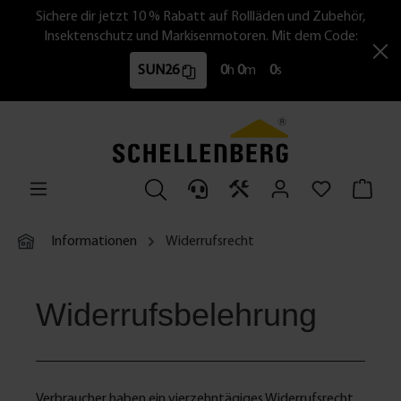
Sichere dir jetzt 10 % Rabatt auf Rollläden und Zubehör,
Insektenschutz und Markisenmotoren. Mit dem Code:
SUN26
0
h
0
m
0
s
Informationen
Widerrufsrecht
Widerrufsbelehrung
Verbraucher haben ein vierzehntägiges Widerrufsrecht.