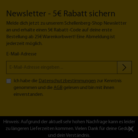
Newsletter - 5€ Rabatt sichern
Melde dich jetzt zu unserem Schellenberg-Shop Newsletter
an und erhalte einen 5€ Rabatt-Code auf deine erste
Bestellung ab 25€ Warenkorbwert! Eine Abmeldung ist
jederzeit möglich.
E-Mail-Adresse
Ich habe die
Datenschutzbestimmungen
zur Kenntnis
genommen und die
AGB
gelesen und bin mit ihnen
einverstanden.
Hinweis: Aufgrund der aktuell sehr hohen Nachfrage kann es leider
zu längeren Lieferzeiten kommen. Vielen Dank für deine Geduld
und dein Verständnis.