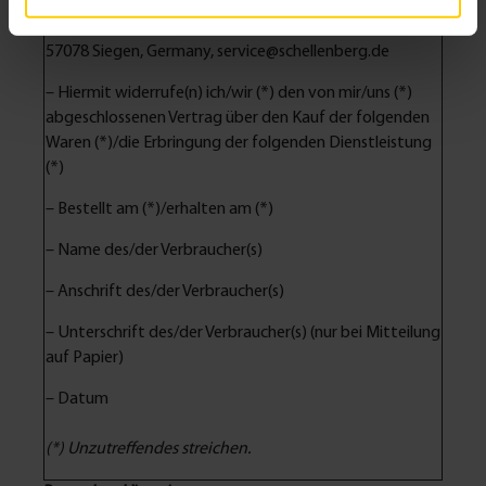
– An Alfred Schellenberg GmbH, An den Weiden 31,
57078 Siegen, Germany, service@schellenberg.de
– Hiermit widerrufe(n) ich/wir (*) den von mir/uns (*)
abgeschlossenen Vertrag über den Kauf der folgenden
Waren (*)/die Erbringung der folgenden Dienstleistung
(*)
– Bestellt am (*)/erhalten am (*)
– Name des/der Verbraucher(s)
– Anschrift des/der Verbraucher(s)
– Unterschrift des/der Verbraucher(s) (nur bei Mitteilung
auf Papier)
– Datum
(*) Unzutreffendes streichen.