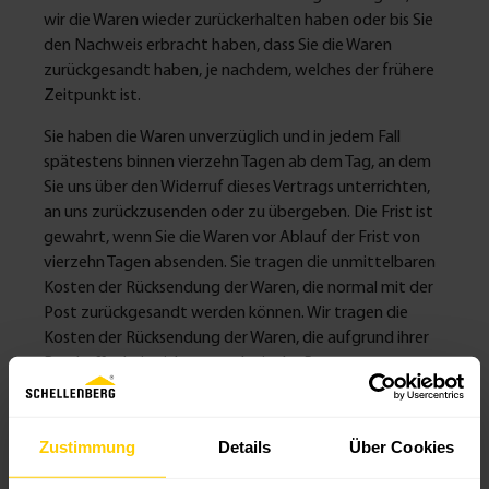
wir die Waren wieder zurückerhalten haben oder bis Sie
den Nachweis erbracht haben, dass Sie die Waren
zurückgesandt haben, je nachdem, welches der frühere
Zeitpunkt ist.
Sie haben die Waren unverzüglich und in jedem Fall
spätestens binnen vierzehn Tagen ab dem Tag, an dem
Sie uns über den Widerruf dieses Vertrags unterrichten,
an uns zurückzusenden oder zu übergeben. Die Frist ist
gewahrt, wenn Sie die Waren vor Ablauf der Frist von
vierzehn Tagen absenden. Sie tragen die unmittelbaren
Kosten der Rücksendung der Waren, die normal mit der
Post zurückgesandt werden können. Wir tragen die
Kosten der Rücksendung der Waren, die aufgrund ihrer
Beschaffenheit nicht normal mit der Post
zurückgesandt werden können. Sie müssen für einen
etwaigen Wertverlust der Waren nur aufkommen, wenn
dieser Wertverlust auf einen zur Prüfung der
Zustimmung
Details
Über Cookies
Beschaffenheit, Eigenschaften und Funktionsweise der