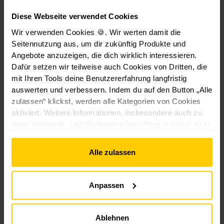
Waren nicht notwendigen Umgang mit ihnen
zurückzuführen ist.
Diese Webseite verwendet Cookies
Das Widerrufsrecht besteht nicht bei den folgenden
Wir verwenden Cookies 🍪. Wir werten damit die
Verträgen:
Seitennutzung aus, um dir zukünftig Produkte und
Angebote anzuzeigen, die dich wirklich interessieren.
Verträge zur Lieferung von Waren, die nicht
Dafür setzen wir teilweise auch Cookies von Dritten, die
vorgefertigt sind und für deren Herstellung
mit Ihren Tools deine Benutzererfahrung langfristig
eine individuelle Auswahl oder Bestimmung
auswerten und verbessern. Indem du auf den Button „Alle
zulassen“ klickst, werden alle Kategorien von Cookies
durch den Verbraucher maßgeblich ist oder
aktiviert. Weitere Informationen, insbesondere auch zu
die eindeutig auf die persönlichen
Ihren Widerrufs- und Widerspruchsrechten, erhältst du in
Bedürfnisse des Verbrauchers zugeschnitten
den
Datenschutzhinweisen
und im
Impressum
.
sind.
Alle zulassen
Muster-Widerrufsformular
Anpassen
(Wenn Sie den Vertrag widerrufen wollen, dann füllen
Sie bitte dieses Formular aus und senden Sie es
Ablehnen
zurück.)