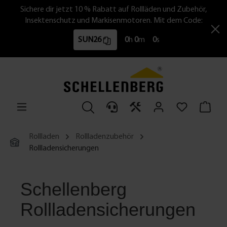
Sichere dir jetzt 10 % Rabatt auf Rollläden und Zubehör,
Insektenschutz und Markisenmotoren. Mit dem Code:
SUN26
0
h
0
m
0
s
Rollladen
Rollladenzubehör
Rollladensicherungen
Schellenberg
Rollladensicherungen