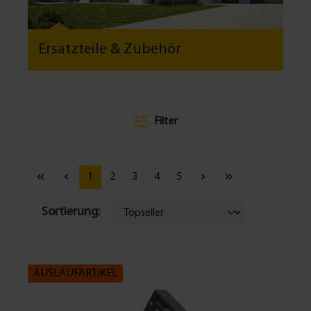
Ersatzteile & Zubehör
Filter
1
2
3
4
5
Sortierung:
AUSLAUFARTIKEL