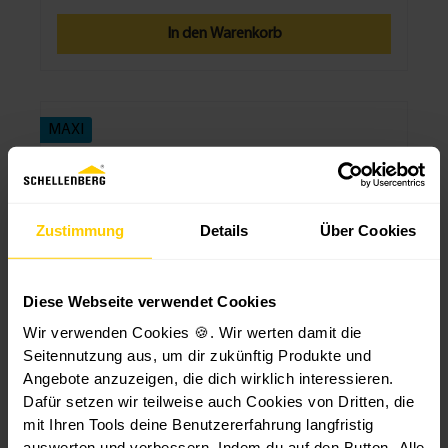
Ersatzteils für deine Fliegengittertür Plus, dann
kontaktiere gerne unseren kostenlosen Kunden-
In den Warenkorb
Service. Unser Team beantwortet dir gerne alle Fragen,
rund um unsere Schellenberg Produkte. So kannst du
sicherstellen, dass das Scharnier-Zubehör das richtige
Ersatzteil ist. Technische Daten Farbe: Braun Material:
Kunststoff, Metall Lieferumfang 3 x Scharniere 3 x
MAXI
Scharnierstifte 20 x Schrauben 2 x Magnete
MINI
Aktion -10%
AUSLAUFARTIKEL
Zustimmung
Details
Über Cookies
Diese Webseite verwendet Cookies
Wir verwenden Cookies 🍪. Wir werten damit die
Anschlagstopfen System IT
Seitennutzung aus, um dir zukünftig Produkte und
Angebote anzuzeigen, die dich wirklich interessieren.
Dafür setzen wir teilweise auch Cookies von Dritten, die
Schellenberg Rollladen-Anschlagstopfen IT,
mit Ihren Tools deine Benutzererfahrung langfristig
verschiedene FarbenZubehör für
auswerten und verbessern. Indem du auf den Button „Alle