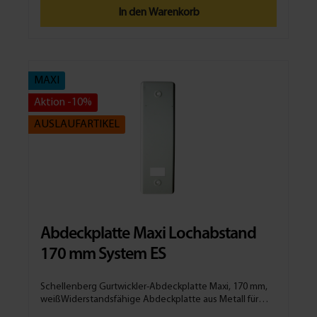
sicheren Nutzung deiner Insektenschutztür Red
In den Warenkorb
Mosquito unterstützt dich unser Kunden-Service-Team
gerne bei der Auswahl des passenden Ersatzteils. Ein
kurzes Gespräch mit unserem Kunden-Service
gewährleistet, dass der Ersatz-Türgriff das richtige
Ersatzteil für dein Schellenberg Produkt ist. Technische
MAXI
Daten Farbe: Weiß Material: Kunststoff Kompatibilität:
Art. Nr.: 70904 Lieferumfang 2 x Türgriffe für 70904
Aktion -10%
AUSLAUFARTIKEL
Abdeckplatte Maxi Lochabstand
170 mm System ES
Schellenberg Gurtwickler-Abdeckplatte Maxi, 170 mm,
weißWiderstandsfähige Abdeckplatte aus Metall für
Einlassgurtwickler, System ESrobuste Abdeckung für