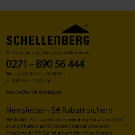
Vierkantstab mit einer Kantenlänge von 6 mm oder 8
mm pro Kante benötigt.Die Aufnahme der
Gelenklagerplatte lässt sich um 180° in alle Richtungen
schwenken. Bitte achte bei der Auswahl einer
passenden Kurbelstange auf den Innendurchmesser
von 13 mm sowie auf die Befestigungsart an der
Gelenklagerplatte. Sowohl die Kurbelstange als auch
der Antriebsstab lassen sich mit wenigen Handgriffen
mit dem Gelenklager verbinden.Dieses Produkt ist an
Telefonische Unterstützung und Beratung:
die baulichen Gegebenheiten in Frankreich
angepasst.Technische DatenAbmessungen Platte (B x
0271 - 890 56 444
H): 23 x 85 mmLochabstand: 73 mmBefestigungslöcher:
2Schwenkbereich: 90°Material Gelenklagerplatte:
Mo. - Do. 8:30 Uhr – 16:00 Uhr;
Zinkdruckguss, pulverbeschichtetNietstifte: Stahl,
rostfreiFarbe: WeißLieferumfang1 x Gelenklagerplatte
Fr. 8:30 Uhr – 14:30 Uhr
90°
service@schellenberg.de
Newsletter - 5€ Rabatt sichern
Melde dich jetzt zu unserem Schellenberg-Shop Newsletter
an und erhalte einen 5€ Rabatt-Code auf deine erste
Bestellung ab 25€ Warenkorbwert! Eine Abmeldung ist