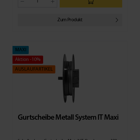
Vorbaurollladen benötigt. Es ist je nach Ausführung
geeignet für Vorbaurollladenkästen mit einer Höhe von
16,5 cm oder 18,0 cm. Das Rollladen-Motorlager ist
kompatibel mit Rollladenmotoren der Rollladensysteme
Zum Produkt
Mini oder Maxi. Es wird einfach und schnell mit der
beiliegenden Befestigungsschraube im Rollladenkasten
befestigt. Technische Daten Rollladensystem: Mini /
Maxi Schraubenkopf: Kreuzschlitz Material: Stahl,
verzinkt Breite: 7,0 cm Vorbaukastenhöhe: Art. Nr. 83904:
MAXI
16,5 cm Art. Nr. 83902: 18,0 cm Länge: Art. Nr. 83904: 12,3
cm Art. Nr. 83902: 13,3 cm Lieferumfang 1 x Rollladen-
Aktion -10%
Motorlager 1 x Befestigungsschraube
AUSLAUFARTIKEL
Gurtscheibe Metall System IT Maxi