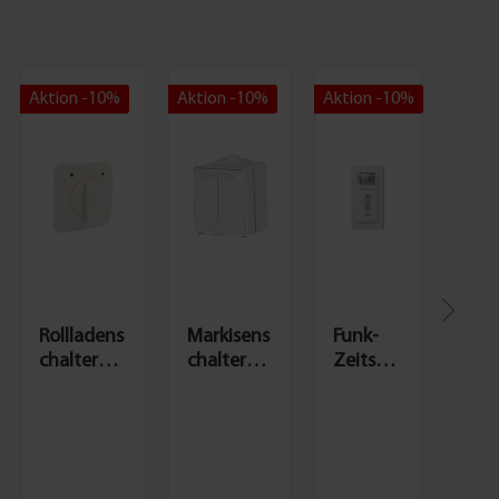
Aktion -10%
Aktion -10%
Aktion -10%
Rollladens
Markisens
Funk-
chalter
chalter
Zeitsch
Unterput
Aufputz
altuhr
z |
für
Premiu
Knebelsch
Außenber
m
alter
eich