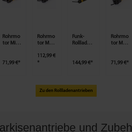
Rohrmo
Rohrmo
Funk-
Rohrmo
tor Mini
tor Maxi
Rollladen
tor Maxi
Standar
Plus 20
motor
Standar
112,99 €
d 10 Nm
Nm
Premium
d 15 Nm
10 Nm
71,99 €*
*
144,99 €*
71,99 €*
Mini
Zu den Rollladenantrieben
arkisenantriebe und Zubeh