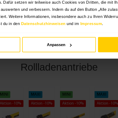
he -
versch.
versch.
au -
en. Dafür setzen wir teilweise auch Cookies von Dritten, die mit I
129,99
sch.
Breiten
Breiten
versch
,99 €*
139,99 €*
129,99 €*
*
g auswerten und verbessern. Indem du auf den Button „Alle zulass
iten
Maße
iert. Weitere Informationen, insbesondere auch zu Ihren Widerru
t du in den
Datenschutzhinweisen
und im
Impressum
.
Zum Rollladen
Anpassen
Rollladenantriebe
MINI
MAXI
MINI
MAXI
Aktion -10%
Aktion -10%
Aktion -10%
Aktion -10