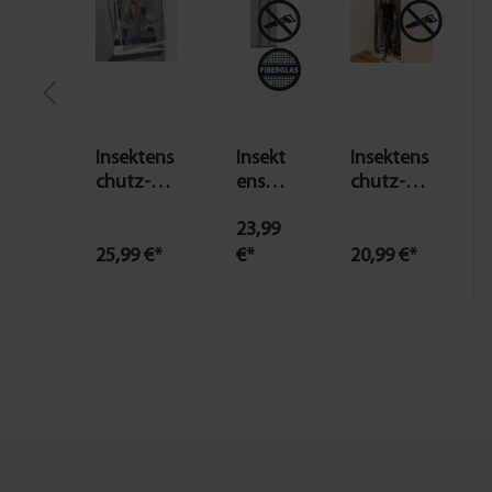
Insektens
Insekt
Insektens
chutz-
ensch
chutz-
Fenster
utz-
Magnetv
23,99
Action -
Telesk
orhang,
versch.
opvor
anthrazit
25,99 €*
€*
20,99 €*
Größen &
hang
- versch.
Farben
anthr
Maße
azit