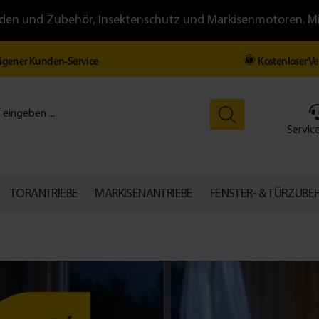
llläden und Zubehör, Insektenschutz und Markisenmotoren. 
igener Kunden-Service
Kostenloser V
Service
TORANTRIEBE
MARKISENANTRIEBE
FENSTER- & TÜRZUBE