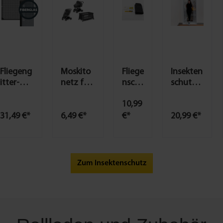
Fliegeng
Moskito
Fliege
Insekten
itter-
netz für
nsch
schutz-
Fenster
Kinderw
utzgi
Magnet
10,99
Magnet
agen
tter
vorhang
- versch.
130x70x
Elasti
, weiß,
31,49 €*
6,49 €*
€*
20,99 €*
Ausführ
33cm
c 130
versch.
ungen
anthrazi
x 150
Maße
t
cm
Zum Insektenschutz