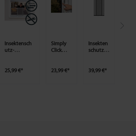
Insektensch
Simply
Insekten
utz-
Click
schutz-
Schiebefens
Fliegengi
Teleskop
ter mit
tterfens
vorhang
Aluminium-
ter mit
Premium
25,99 €*
23,99 €*
39,99 €*
Gewebe,
Fiberglas
120x250c
versch.
gewebe
m
Farben