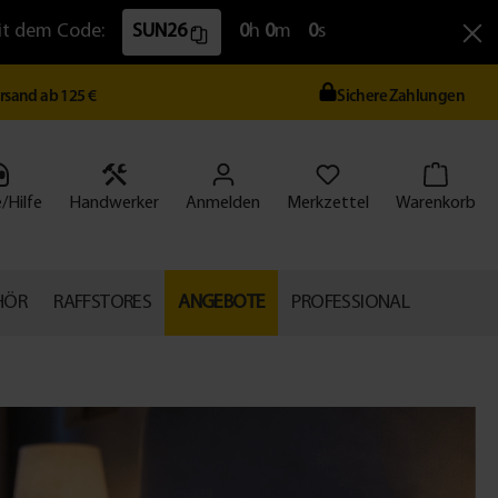
Mit dem Code:
SUN26
0
h
0
m
0
s
ersand ab 125 €
Sichere Zahlungen
/Hilfe
Handwerker
Anmelden
Merkzettel
Warenkorb
HÖR
RAFFSTORES
ANGEBOTE
PROFESSIONAL