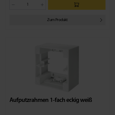
Plus, den Rollladen zu schließen und den Raum zu beschatten.
So wird für ein angenehmes Raumklima gesorgt und
Einrichtungsgegenstände oder Pflanzen vor der
Sonneneinstrahlung geschützt. Wird bei Dämmerung ein
Zum Produkt
Lichtwert unterschritten, schließt der Rollladen automatisch.
Der Sonnensensor Plus kann nur in Verbindung mit der
Schellenberg Zeitschaltuhr Plus verwendet werden. Der
Sensor wird von innen mit einem Saugnapf an der
Fensterscheibe mit einem Abstand von 15 cm zum
Fensterrahmen befestigt. Anschließend wird der Sensor mit
einem Steckkabel mit der Zeitschaltuhr Plus verbunden und
die gewünschten Werte für die Lichtsteuerung eingestellt.
Technische Daten Kabellänge: 3,0 m Farbe: Weiß Lieferumfang
1 x Sonnensensor Plus1 x Netzkabel1 x Montageanleitung
Aufputzrahmen 1-fach eckig weiß