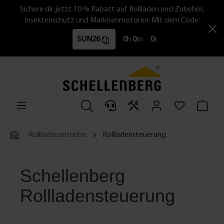
Sichere dir jetzt 10 % Rabatt auf Rollläden und Zubehör,
Insektenschutz und Markisenmotoren. Mit dem Code:
SUN26
0
h
0
m
0
s
Rollladenantriebe
Rollladensteuerung
Schellenberg
Rollladensteuerung