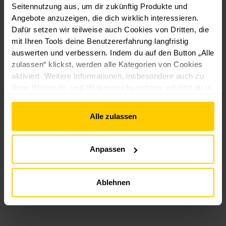
Seitennutzung aus, um dir zukünftig Produkte und
u
chalter
Aufputz,
Unterputz
Angebote anzuzeigen, die dich wirklich interessieren.
c
Unterputz
weiß
|
Farbe
Güteklasse
Güteklasse
Dafür setzen wir teilweise auch Cookies von Dritten, die
h
- weiß
Knebelsch
Neu
Neu
mit Ihren Tools deine Benutzererfahrung langfristig
s
oder
alter
ware
ware
auswerten und verbessern. Indem du auf den Button „Alle
c
anthrazit
zulassen“ klickst, werden alle Kategorien von Cookies
h
aktiviert. Weitere Informationen, insbesondere auch zu
a
l
Ihren Widerrufs- und Widerspruchsrechten, erhältst du in
Güteklasse
9
t
den
Datenschutzhinweisen
und im
Impressum
.
Neu
e
9
ware
Alle zulassen
r
,
f
9
B-
ü
9
Ware
Anpassen
r
R
€
49,99 €*
o
Ablehnen
*
11,99 €*
12,99 €*
69,99 €*
ll
l
a
d