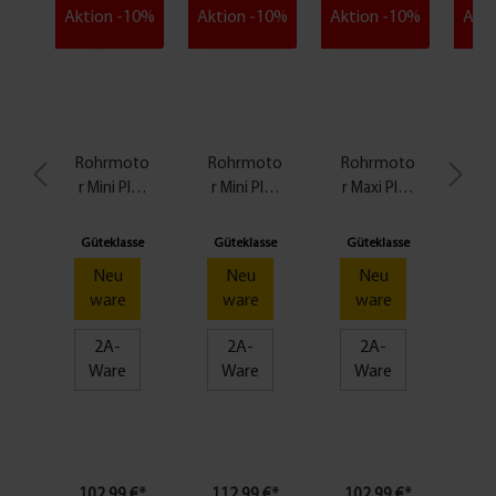
Aktion -10%
Aktion -10%
Aktion -10%
Akti
Rohrmoto
Rohrmoto
Rohrmoto
Ro
r Mini Plus
r Mini Plus
r Maxi Plus
r M
6 Nm
10 Nm
10 Nm
Güteklasse
Güteklasse
Güteklasse
Gü
Neu
Neu
Neu
ware
ware
ware
2A-
2A-
2A-
Ware
Ware
Ware
102,99 €*
112,99 €*
102,99 €*
11