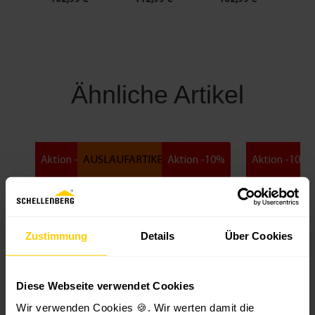
Ähnliche Artikel
Aktion -10%
AUSLAUFARTIKEL
Aktion -10%
Aktion -10%
AUSLAUFARTIKEL
%
Zustimmung
Details
Über Cookies
Diese Webseite verwendet Cookies
T
Funk-
Rollladens
Rollladens
Wir verwenden Cookies 🍪. Wir werten damit die
o
Rollladens
chalter
chalter