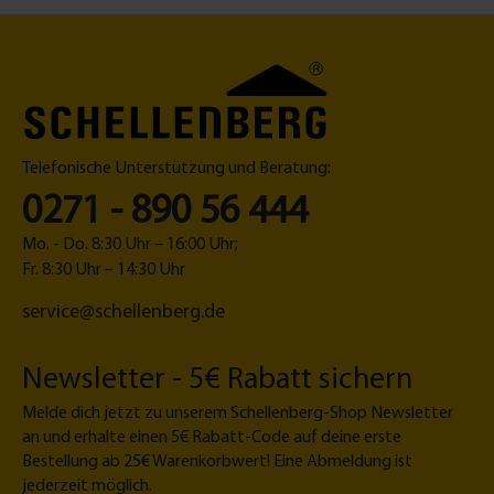
u
a
a
0
n
c
g
m
g
h
e
m
|
M
r
L
A
a
ä
u
ß
n
Telefonische Unterstützung und Beratung:
f
K
g
h
o
e
0271 - 890 56 444
ä
n
n
fi
Mo. - Do. 8:30 Uhr – 16:00 Uhr;
g
g
Fr. 8:30 Uhr – 14:30 Uhr
e
u
service@schellenberg.de
f
r
e
a
d
t
Newsletter - 5€ Rabatt sichern
e
o
r
r
Melde dich jetzt zu unserem Schellenberg-Shop Newsletter
M
an und erhalte einen 5€ Rabatt-Code auf deine erste
a
Bestellung ab 25€ Warenkorbwert! Eine Abmeldung ist
x
jederzeit möglich.