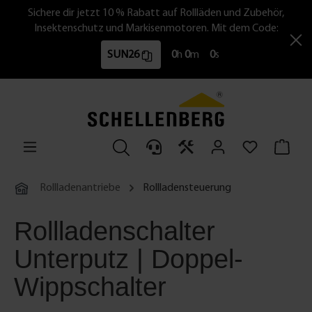
Sichere dir jetzt 10 % Rabatt auf Rollläden und Zubehör,
Insektenschutz und Markisenmotoren. Mit dem Code:
SUN26
0
h
0
m
0
s
Rollladenantriebe
Rollladensteuerung
Rollladenschalter
Unterputz | Doppel-
Wippschalter