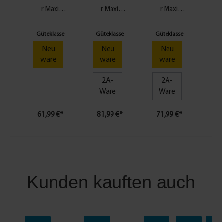
r Maxi
r Maxi
r Maxi
Standard
Standard
Standard
B
10 Nm
20 Nm
15 Nm
Güteklasse
Güteklasse
Güteklasse
Gü
Neu
Neu
Neu
ware
ware
ware
2A-
2A-
Ware
Ware
61,99 €*
81,99 €*
71,99 €*
49
Kunden kauften auch