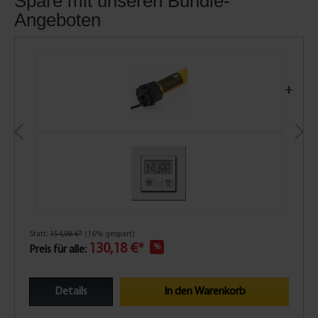
Spare mit unseren Bundle-
Angeboten
+
Statt:
154,98 €*
(16% gespart)
130,18 €*
%
Preis für alle:
Details
In den Warenkorb