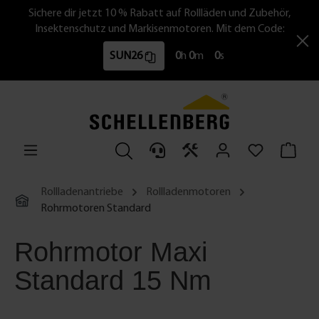
Sichere dir jetzt 10 % Rabatt auf Rollläden und Zubehör,
Insektenschutz und Markisenmotoren. Mit dem Code:
SUN26
0
h
0
m
0
s
Rollladenantriebe
Rollladenmotoren
Rohrmotoren Standard
Rohrmotor Maxi
Standard 15 Nm