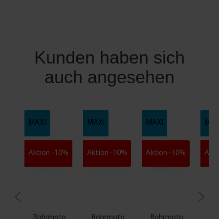
r
b
i
n
d
Kunden haben sich
e
auch angesehen
r
2
e
r
-
MAXI
MAXI
MAXI
MAX
S
e
t
Aktion -10%
Aktion -10%
Aktion -10%
Akti
Rohrmoto
Rohrmoto
Rohrmoto
Ro