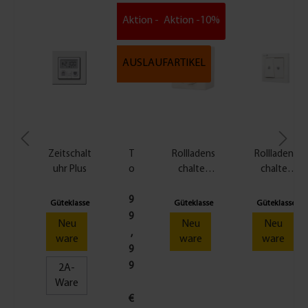
Aktion -10%
Aktion -10%
AUSLAUFARTIKEL
Zeitschalt
T
Rollladens
Rollladens
uhr Plus
o
chalter
chalter
u
Aufputz,
Unterputz
c
weiß
| Doppel-
9
Güteklasse
Güteklasse
Güteklasse
h
Wippschal
9
Neu
Neu
Neu
s
ter
,
ware
ware
ware
c
9
h
9
2A-
a
Ware
l
€
t