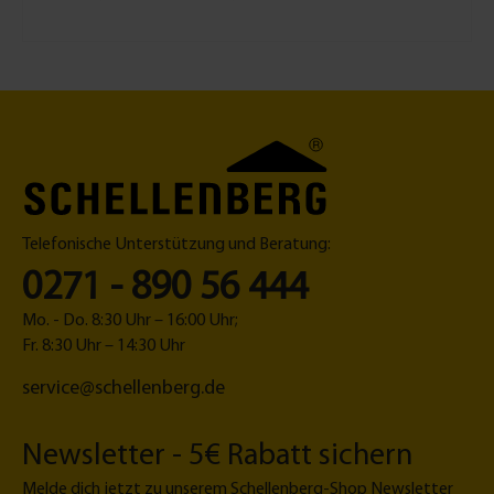
xi
h
V
-
ä
er
1
n
lä
5
g
n
0
u
g
m
n
er
m
g
u
L
|
n
ä
A
g
n
u
1,
g
f
5
Telefonische Unterstützung und Beratung:
e
h
m
0271 - 890 56 444
ä
M
n
a
Mo. - Do. 8:30 Uhr – 16:00 Uhr;
g
xi
Fr. 8:30 Uhr – 14:30 Uhr
e
|
service@schellenberg.de
f
A
e
c
d
h
Newsletter - 5€ Rabatt sichern
e
tk
r
a
Melde dich jetzt zu unserem Schellenberg-Shop Newsletter