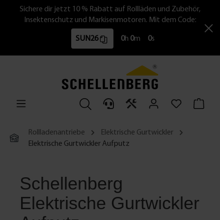
Sichere dir jetzt 10 % Rabatt auf Rollläden und Zubehör,
Insektenschutz und Markisenmotoren. Mit dem Code:
SUN26
0
h
0
m
0
s
Rollladenantriebe
Elektrische Gurtwickler
Elektrische Gurtwickler Aufputz
Schellenberg
Elektrische Gurtwickler