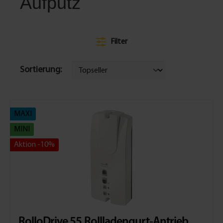
Aufputz
Filter
Sortierung:
MAXI
MINI
Aktion -10%
RolloDrive 55 Rollladengurt-Antrieb