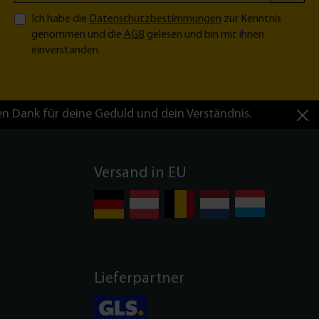
Ich habe die
Datenschutzbestimmungen
zur Kenntnis
genommen und die
AGB
gelesen und bin mit ihnen
einverstanden.
en Dank für deine Geduld und dein Verständnis.
Versand in EU
Lieferpartner