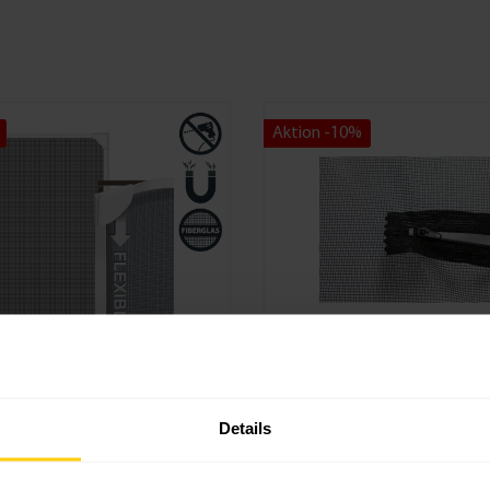
Aktion -10%
gitter-Dachfenster
Fliegengitter mit
 80x140 cm
Reißverschluss 150
Details
- weiß | anthrazit
 Fliegengitter für Dachfenster
Schellenberg Fliegengitter mit
ahmen, weiß, 80 x 140
Reißverschluss für Dachfenster,