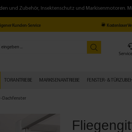
llläden und Zubehör, Insektenschutz und Markisenmotoren. 
igener Kunden-Service
Kostenloser V
Service
TORANTRIEBE
MARKISENANTRIEBE
FENSTER- & TÜRZUBE
r-Dachfenster
Fliegengit