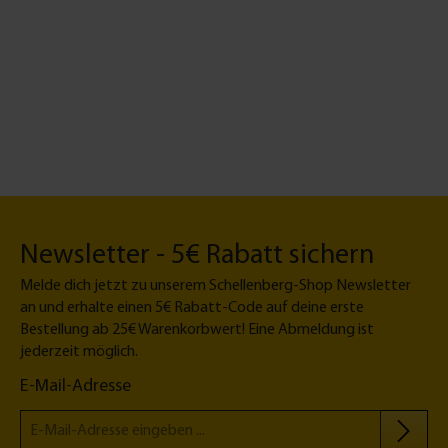
webe aus
bei
0
x 180
Gewebe:
gung: waschbar
ntes,
1 x
and1 x
h
Newsletter - 5€ Rabatt sichern
Melde dich jetzt zu unserem Schellenberg-Shop Newsletter
an und erhalte einen 5€ Rabatt-Code auf deine erste
Bestellung ab 25€ Warenkorbwert! Eine Abmeldung ist
jederzeit möglich.
E-Mail-Adresse