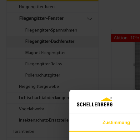
Fliegengitter-Türen
Fliegengitter-Fenster
Fliegengitter-Spannrahmen
Aktion -10%
Fliegengitter-Dachfenster
Magnet-Fliegengitter
Fliegengitter Rollos
Pollenschutzgitter
Fliegengittergewebe
Lichtschachtabdeckungen
Fliegen
Vogelabwehr
Magnet
Insektenschutz-Ersatzteile
Zustimmung
Schellenberg
Torantriebe
mit Magnetr