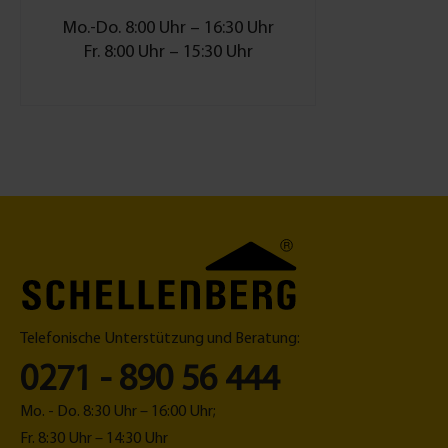
können bei B
werden. Der
Mo.-Do. 8:00 Uhr – 16:30 Uhr
kann jeder
Fr. 8:00 Uhr – 15:30 Uhr
angeheftet 
Fliegengitte
es bis 30 °C
DatenMaße: 8
WeißProfilst
FiberglasGe
AnthrazitBe
KlebenEinbau
mmReinigung
Fiberglasgew
Eckverbinde
Rahmen1 x 
Klebebefest
Telefonische Unterstützung und Beratung:
0271 - 890 56 444
Mo. - Do. 8:30 Uhr – 16:00 Uhr;
Fr. 8:30 Uhr – 14:30 Uhr