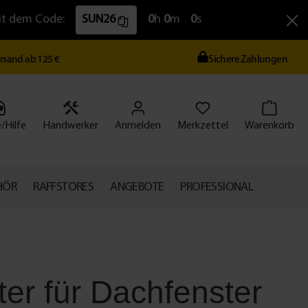
Mit dem Code:
SUN26
0
h
0
m
0
s
ersand ab 125 €
Sichere Zahlungen
/Hilfe
Handwerker
Anmelden
Merkzettel
Warenkorb
HÖR
RAFFSTORES
ANGEBOTE
PROFESSIONAL
ter für Dachfenster