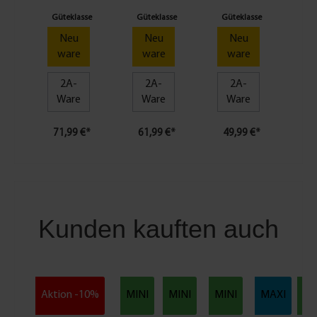
10 Nm
Nm
Nm
Güteklasse
Güteklasse
Güteklasse
Gü
Neu
Neu
Neu
ware
ware
ware
2A-
2A-
2A-
Ware
Ware
Ware
71,99 €*
61,99 €*
49,99 €*
61
Kunden kauften auch
Aktion -10%
MINI
MINI
MINI
MAXI
MI