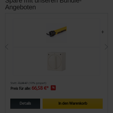
Spare mit unseren Bundle-
Angeboten
+
Statt:
73,98 €*
(10% gespart)
66,58 €*
%
Preis für alle:
Details
In den Warenkorb