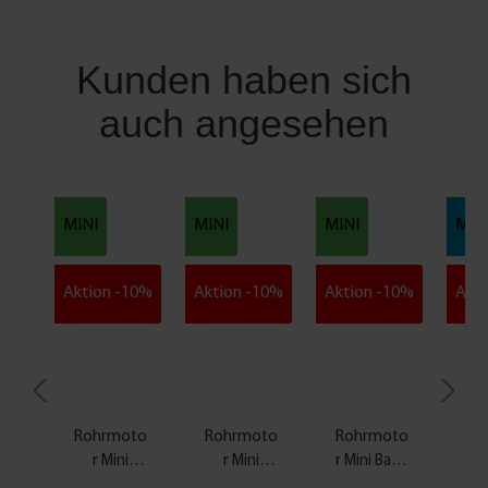
r
b
i
Kunden haben sich
n
auch angesehen
d
e
r
2
e
MINI
MINI
MINI
MAX
r
-
S
Aktion -10%
Aktion -10%
Aktion -10%
Akti
e
t
Rohrmoto
Rohrmoto
Rohrmoto
Ro
r Mini
r Mini
r Mini Basic
Standard
Standard 6
| Action 3
St