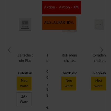
Aktion -10%
Aktion -10%
AUSLAUFARTIKEL
Zeitschalt
T
Rollladens
Rollladens
uhr Plus
o
chalter
chalter
u
Aufputz,
Unterputz
c
weiß
| Doppel-
9
Güteklasse
Güteklasse
Güteklasse
h
Wippschal
9
Neu
Neu
Neu
s
ter
,
ware
ware
ware
c
9
h
9
2A-
a
Ware
l
€
t