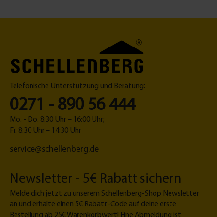
n
a
0
d
g
n
m
l
u
t
m
a
n
M
g
g
in
e
|
i
r
A
1,
u
5
f
m
Telefonische Unterstützung und Beratung:
h
0271 - 890 56 444
ä
n
Mo. - Do. 8:30 Uhr – 16:00 Uhr;
g
Fr. 8:30 Uhr – 14:30 Uhr
e
service@schellenberg.de
f
e
d
Newsletter - 5€ Rabatt sichern
e
r
Melde dich jetzt zu unserem Schellenberg-Shop Newsletter
M
an und erhalte einen 5€ Rabatt-Code auf deine erste
i
Bestellung ab 25€ Warenkorbwert! Eine Abmeldung ist