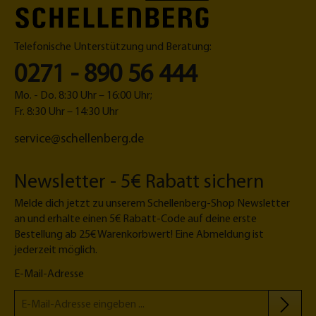
M
r
i
a
s
ß
,
Telefonische Unterstützung und Beratung:
K
z
o
e
0271 - 890 56 444
n
n
fi
t
Mo. - Do. 8:30 Uhr – 16:00 Uhr;
g
r
Fr. 8:30 Uhr – 14:30 Uhr
u
a
service@schellenberg.de
r
l,
a
2
t
-
Newsletter - 5€ Rabatt sichern
o
f
r
a
Melde dich jetzt zu unserem Schellenberg-Shop Newsletter
c
an und erhalte einen 5€ Rabatt-Code auf deine erste
h
Bestellung ab 25€ Warenkorbwert! Eine Abmeldung ist
jederzeit möglich.
E-Mail-Adresse