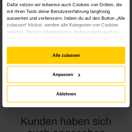
ware
ware
Dafür setzen wir teilweise auch Cookies von Dritten, die
anthrazit
mit Ihren Tools deine Benutzererfahrung langfristig
2A-
auswerten und verbessern. Indem du auf den Button „Alle
Ware
zulassen“ klickst, werden alle Kategorien von Cookies
Güteklasse
aktiviert. Weitere Informationen, insbesondere auch zu
Neu
Ihren Widerrufs- und Widerspruchsrechten, erhältst du in
ware
den
Datenschutzhinweisen
und im
Impressum
.
B-
Alle zulassen
Ware
Anpassen
49,99 €*
82,99 €*
12,39 €*
49
69,99 €*
Ablehnen
Kunden haben sich