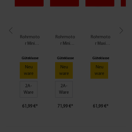
Rohrmoto
Rohrmoto
Rohrmoto
Ro
r Mini
r Mini
r Maxi
Standard 6
Standard
Standard
St
Nm
10 Nm
10 Nm
Güteklasse
Güteklasse
Güteklasse
Gü
Neu
Neu
Neu
ware
ware
ware
2A-
2A-
Ware
Ware
61,99 €*
71,99 €*
61,99 €*
71