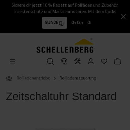
Sichere dir jetzt 10 % Rabatt auf Rollläden und Zubehör,
Insektenschutz und Markisenmotoren. Mit dem Code:
SUN26
0
h
0
m
0
s
Rollladenantriebe
Rollladensteuerung
Zeitschaltuhr Standard