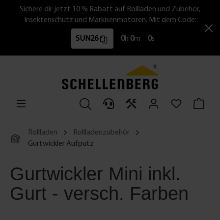
Sichere dir jetzt 10 % Rabatt auf Rollläden und Zubehör,
Insektenschutz und Markisenmotoren. Mit dem Code:
SUN26
0
h
0
m
0
s
Rollladen
Rollladenzubehör
Gurtwickler Aufputz
Gurtwickler Mini inkl.
Gurt - versch. Farben