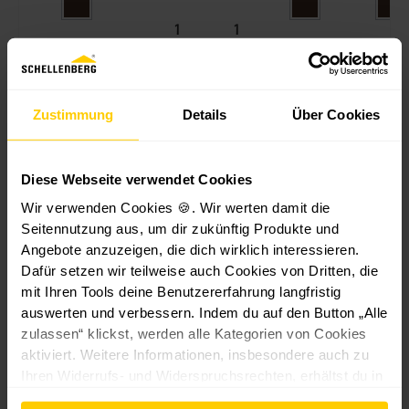
ur
el
ppbar
t
le
-
1
1
w
n
versch
Güteklasse
Gütek
5,
4,
ic
-
.
6
9
Neu
Ne
kl
V
Farbe
ware
9
9
wa
er
er
n
Zustimmung
Details
Über Cookies
€
€
15,69
in
lä
13,59 €*
*
*
€*
11,7
kl.
n
G
g
Diese Webseite verwendet Cookies
ur
er
Wir verwenden Cookies 🍪. Wir werten damit die
t
u
Seitennutzung aus, um dir zukünftig Produkte und
5
n
m
g
Angebote anzuzeigen, die dich wirklich interessieren.
Kunden haben sich
-
1,
Dafür setzen wir teilweise auch Cookies von Dritten, die
auch angesehen
w
5
mit Ihren Tools deine Benutzererfahrung langfristig
ei
m
auswerten und verbessern. Indem du auf den Button „Alle
ß
M
zulassen“ klickst, werden alle Kategorien von Cookies
a
aktiviert. Weitere Informationen, insbesondere auch zu
xi
Ihren Widerrufs- und Widerspruchsrechten, erhältst du in
MINI
MINI
MAXI
MINI
MI
|
den
Datenschutzhinweisen
und im
Impressum
.