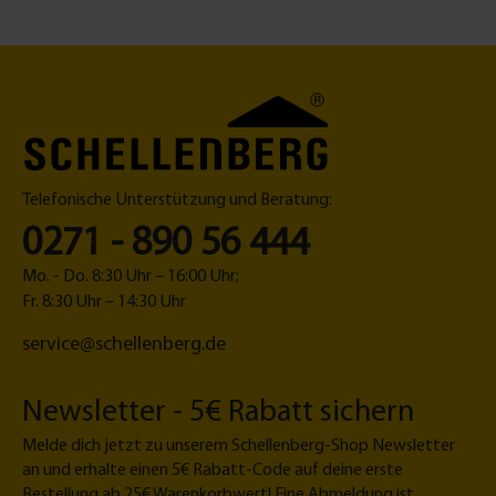
K
1
o
4
n
m
fi
m
g
+
u
2
r
3
a
m
Telefonische Unterstützung und Beratung:
t
m
o
0271 - 890 56 444
r
Mo. - Do. 8:30 Uhr – 16:00 Uhr;
Fr. 8:30 Uhr – 14:30 Uhr
service@schellenberg.de
Newsletter - 5€ Rabatt sichern
Melde dich jetzt zu unserem Schellenberg-Shop Newsletter
an und erhalte einen 5€ Rabatt-Code auf deine erste
Bestellung ab 25€ Warenkorbwert! Eine Abmeldung ist