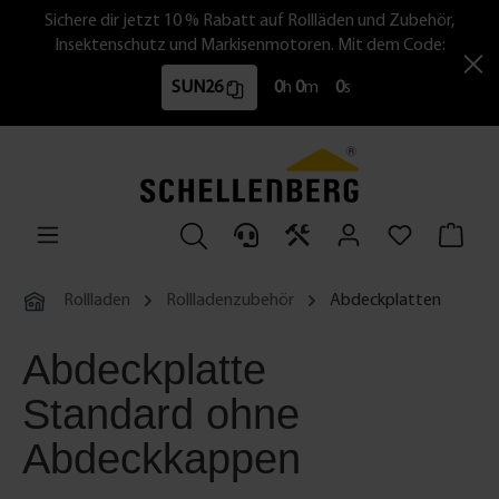
Sichere dir jetzt 10 % Rabatt auf Rollläden und Zubehör,
Insektenschutz und Markisenmotoren. Mit dem Code:
SUN26
0
h
0
m
0
s
Rollladen
Rollladenzubehör
Abdeckplatten
Abdeckplatte
Standard ohne
Abdeckkappen