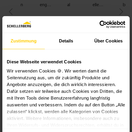
n
engur
al
elle
be M
t
t Maxi
z
Achtkant
ver
er
23
e
welle Maxi
Grö
Farbe
Länge
Durch
p
mm,
n
r
1,0 m
u
Länge
h
17
t
6 m -
ül
m
Zustimmung
Details
Über Cookies
1,5 m
z
versch
s
-
.
e
19
G
Farbe
M
m
Diese Webseite verwendet Cookies
ur
n
a
t
xi
Wir verwenden Cookies 🍪. Wir werten damit die
3
w
-
Seitennutzung aus, um dir zukünftig Produkte und
3,
3,
ic
1
Angebote anzuzeigen, die dich wirklich interessieren.
9
+
1
5
kl
5
Dafür setzen wir teilweise auch Cookies von Dritten, die
9
9
er
0
mit Ihren Tools deine Benutzererfahrung langfristig
€
5,09 €
€
2
m
auswerten und verbessern. Indem du auf den Button „Alle
*
*
*
9,99 €*
3,4
6
m
zulassen“ klickst, werden alle Kategorien von Cookies
0
L
aktiviert. Weitere Informationen, insbesondere auch zu
m
ä
Ihren Widerrufs- und Widerspruchsrechten, erhältst du in
m
n
den
Datenschutzhinweisen
und im
Impressum
.