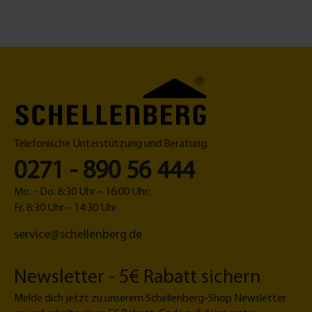
1
2
m
-
gr
a
u
Telefonische Unterstützung und Beratung:
0271 - 890 56 444
Mo. - Do. 8:30 Uhr – 16:00 Uhr;
Fr. 8:30 Uhr – 14:30 Uhr
service@schellenberg.de
Newsletter - 5€ Rabatt sichern
Melde dich jetzt zu unserem Schellenberg-Shop Newsletter