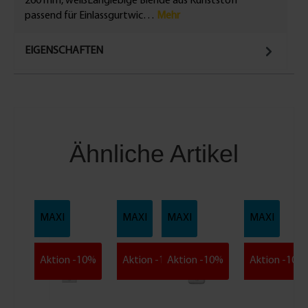
260 mm, weißLanglebige Blende aus Kunststoff
passend für Einlassgurtwic…
Mehr
EIGENSCHAFTEN
Ähnliche Artikel
MAXI
MAXI
MAXI
MAXI
Aktion -10%
Aktion -10%
Aktion -10%
Aktion -10%