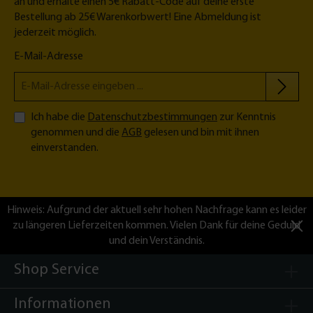
an und erhalte einen 5€ Rabatt-Code auf deine erste
Bestellung ab 25€ Warenkorbwert! Eine Abmeldung ist
jederzeit möglich.
E-Mail-Adresse
Ich habe die
Datenschutzbestimmungen
zur Kenntnis
genommen und die
AGB
gelesen und bin mit ihnen
einverstanden.
Hinweis: Aufgrund der aktuell sehr hohen Nachfrage kann es leider
zu längeren Lieferzeiten kommen. Vielen Dank für deine Geduld
und dein Verständnis.
Shop Service
Informationen