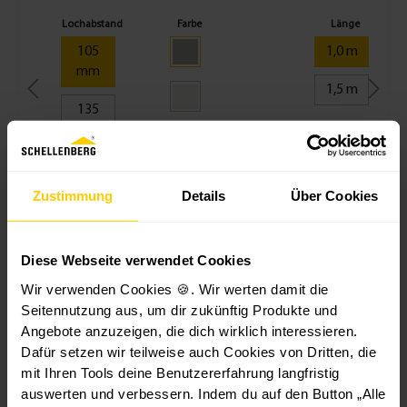
r Maxi -
23
e
welle Maxi
Lochabstand
Farbe
Länge
versch.
mm,
n
105
1,0 m
Größen
Länge
h
mm
6 m -
ül
1,5 m
versch
s
135
.
e
mm
Farbe
M
n
a
160
xi
mm
Zustimmung
Details
Über Cookies
-
1
185
+
1
5
mm
0
Diese Webseite verwendet Cookies
m
+
1
Wir verwenden Cookies 🍪. Wir werten damit die
m
Seitennutzung aus, um dir zukünftig Produkte und
L
Güteklasse
Angebote anzuzeigen, die dich wirklich interessieren.
ä
Neu
Dafür setzen wir teilweise auch Cookies von Dritten, die
n
ware
mit Ihren Tools deine Benutzererfahrung langfristig
g
3,
auswerten und verbessern. Indem du auf den Button „Alle
e
5