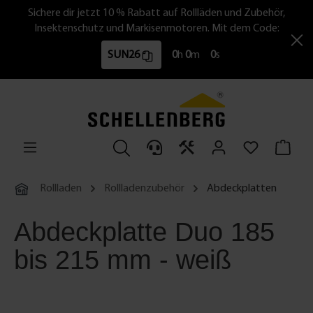
Sichere dir jetzt 10 % Rabatt auf Rollläden und Zubehör,
Insektenschutz und Markisenmotoren. Mit dem Code:
SUN26
0
h
0
m
0
s
Rollladen
Rollladenzubehör
Abdeckplatten
Abdeckplatte Duo 185
bis 215 mm - weiß