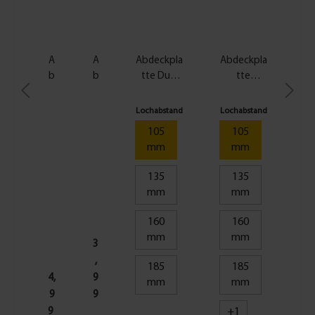
A
A
Abdeckpla
Abdeckpla
Ab
b
b
tte Duo
tte
d
d
weiß -
Standard -
e
e
versch.
versch.
Lochabstand
Lochabstand
Lo
c
c
Größen
Ausführun
105
105
k
k
gen
mm
mm
pl
p
at
l
135
135
t
a
mm
mm
e
t
Fl
t
160
160
e
e
mm
mm
3
x
S
,
o
t
185
185
1
a
4,
9
mm
mm
0
n
9
9
5
d
9
+
1