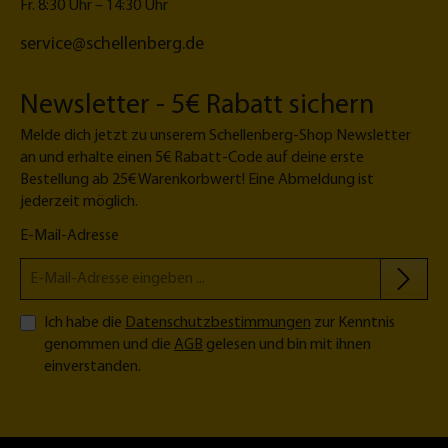
e
Fr. 8:30 Uhr – 14:30 Uhr
M
service@schellenberg.de
a
xi
Newsletter - 5€ Rabatt sichern
Melde dich jetzt zu unserem Schellenberg-Shop Newsletter
an und erhalte einen 5€ Rabatt-Code auf deine erste
Bestellung ab 25€ Warenkorbwert! Eine Abmeldung ist
jederzeit möglich.
E-Mail-Adresse
Ich habe die
Datenschutzbestimmungen
zur Kenntnis
genommen und die
AGB
gelesen und bin mit ihnen
einverstanden.