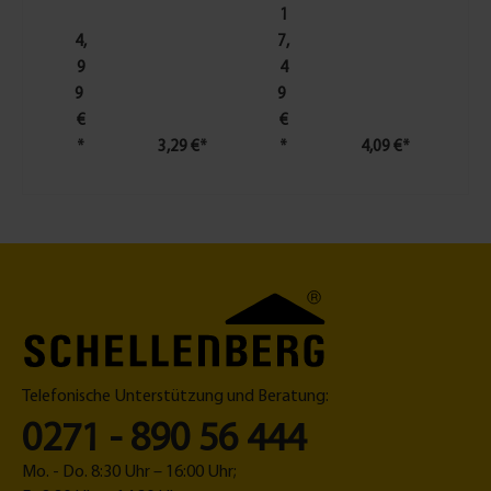
6
m
1
0
f
4,
7,
m
ür
9
4
m
U
9
9
-
n
€
€
w
t
*
3,29 €*
*
4,09 €*
ei
er
ß
s
e
t
z
u
n
g
s
g
Telefonische Unterstützung und Beratung:
e
tr
0271 - 890 56 444
ie
b
Mo. - Do. 8:30 Uhr – 16:00 Uhr;