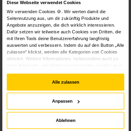
Diese Webseite verwendet Cookies
Wir verwenden Cookies 🍪. Wir werten damit die
Seitennutzung aus, um dir zukünftig Produkte und
Angebote anzuzeigen, die dich wirklich interessieren.
Dafür setzen wir teilweise auch Cookies von Dritten, die
mit Ihren Tools deine Benutzererfahrung langfristig
+
6
+
6
auswerten und verbessern. Indem du auf den Button „Alle
zulassen“ klickst, werden alle Kategorien von Cookies
0,99 €*
0,99 €*
0,99 €*
aktiviert. Weitere Informationen, insbesondere auch zu
Ihren Widerrufs- und Widerspruchsrechten, erhältst du in
den
Datenschutzhinweisen
und im
Impressum
.
Alle zulassen
Kunden haben sich
Anpassen
auch angesehen
Ablehnen