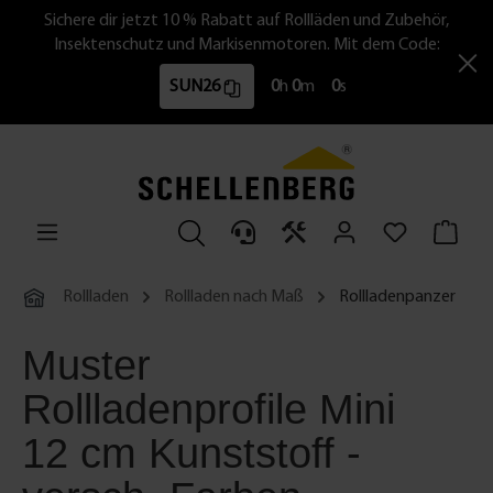
Sichere dir jetzt 10 % Rabatt auf Rollläden und Zubehör,
Insektenschutz und Markisenmotoren. Mit dem Code:
SUN26
0
h
0
m
0
s
Rollladen
Rollladen nach Maß
Rollladenpanzer
Muster
Rollladenprofile Mini
12 cm Kunststoff -