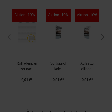
Aktion -10%
Aktion -10%
Aktion -10%
Rollladenpan
Vorbaurol
Aufsatzr
zer nach
lladen
ollladen
Maß
Konfigura
Konfigura
Konfigurator
0,01 €*
0,01 €*
tor
0,01 €*
tor