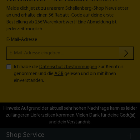
Melde dich jetzt zu unserem Schellenberg-Shop Newsletter
an und erhalte einen 5€ Rabatt-Code auf deine erste
Bestellung ab 25€ Warenkorbwert! Eine Abmeldung ist
jederzeit möglich.
E-Mail-Adresse
Ich habe die
Datenschutzbestimmungen
zur Kenntnis
genommen und die
AGB
gelesen und bin mit ihnen
einverstanden.
Hinweis: Aufgrund der aktuell sehr hohen Nachfrage kann es leider
zu längeren Lieferzeiten kommen. Vielen Dank für deine Geduld
und dein Verständnis.
Shop Service