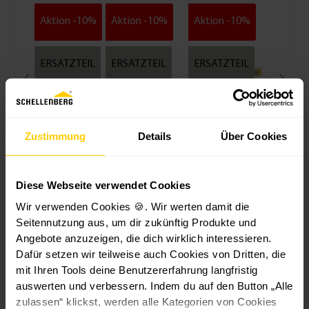
Aktion -10%
Aktion -10%
Aktion -10%
ERSATZTEIL
ERSATZTEIL
ERSATZTEIL
Zustimmung
Details
Über Cookies
Befesti
Befestigu
Befestigungs
gungsb
ngsband-
band Plus 5,6
Diese Webseite verwendet Cookies
and für
Set Plus
m für
Fliegen
3,49 €*
5,6 m für
4,49 €*
Polyester-,
11,99 €*
Wir verwenden Cookies 🍪. Wir werten damit die
gitter
Polyester-
Fiberglas- &
Seitennutzung aus, um dir zukünftig Produkte und
aus
Fliegengitt
Aluminiumge
Angebote anzuzeigen, die dich wirklich interessieren.
Polyest
er
webe
Dafür setzen wir teilweise auch Cookies von Dritten, die
er
mit Ihren Tools deine Benutzererfahrung langfristig
Kunden haben sich
auswerten und verbessern. Indem du auf den Button „Alle
zulassen“ klickst, werden alle Kategorien von Cookies