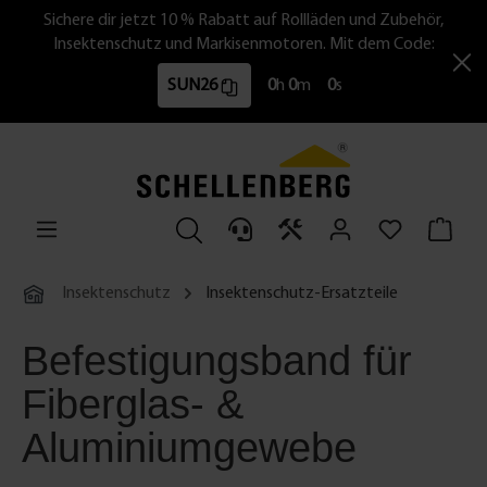
Sichere dir jetzt 10 % Rabatt auf Rollläden und Zubehör,
Insektenschutz und Markisenmotoren. Mit dem Code:
SUN26
0
h
0
m
0
s
Insektenschutz
Insektenschutz-Ersatzteile
Befestigungsband für
Fiberglas- &
Aluminiumgewebe