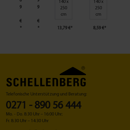
h
6
g
9
140 x
140 x
t
la
9
9
250
250
|
s
cm
cm
F
-
€
€
li
&
*
*
13,79 €*
8,59 €*
2
e
A
g
l
e
u
n
m
g
i
i
n
t
i
t
u
e
m
r
g
Telefonische Unterstützung und Beratung:
-
e
R
w
0271 - 890 56 444
o
e
Mo. - Do. 8:30 Uhr – 16:00 Uhr;
ll
b
Fr. 8:30 Uhr – 14:30 Uhr
e
e
1