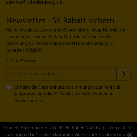
service@schellenberg.de
4
0
x
Newsletter - 5€ Rabatt sichern
2
Melde dich jetzt zu unserem Schellenberg-Shop Newsletter
5
an und erhalte einen 5€ Rabatt-Code auf deine erste
0
Bestellung ab 25€ Warenkorbwert! Eine Abmeldung ist
c
jederzeit möglich.
m
E-Mail-Adresse
Ich habe die
Datenschutzbestimmungen
zur Kenntnis
genommen und die
AGB
gelesen und bin mit ihnen
einverstanden.
Hinweis: Aufgrund der aktuell sehr hohen Nachfrage kann es leider
zu längeren Lieferzeiten kommen. Vielen Dank für deine Geduld