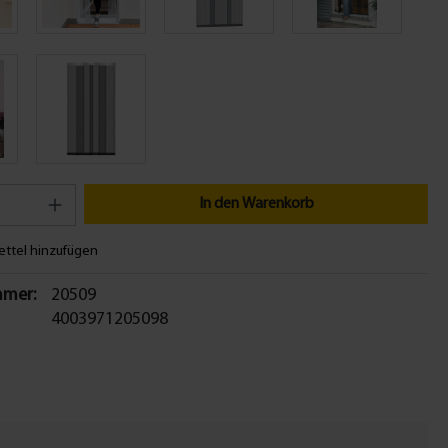
In den Warenkorb
ttel hinzufügen
mer:
20509
4003971205098