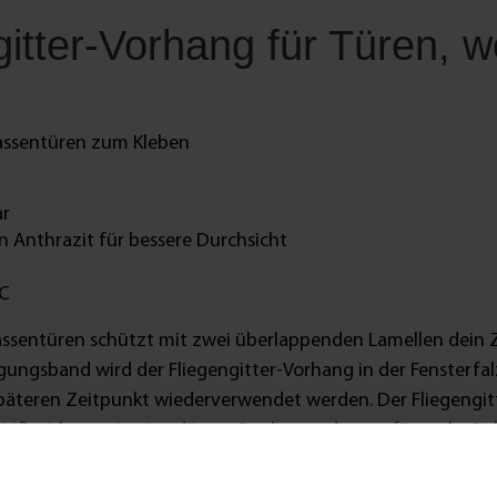
itter-Vorhang für Türen, we
rassentüren zum Kleben
ar
 Anthrazit für bessere Durchsicht
°C
rassentüren schützt mit zwei überlappenden Lamellen dein 
ungsband wird der Fliegengitter-Vorhang in der Fensterfalz
äteren Zeitpunkt wiederverwendet werden. Der Fliegengit
In Weiß wirkt es wie eine dünne Gardine und sorgt für mehr 
h draußen verbessert wird. Das Polyester-Gewebe ist UV-be
r-Vorhang problemlos hinter einem Rollladen verbaut werden