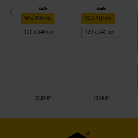
anthrazit - versch.
weiß, versch. Maße
Maße
Maße
Maße
90 x 210 cm
90 x 210 cm
120 x 240 cm
120 x 240 cm
13,99 €*
13,99 €*