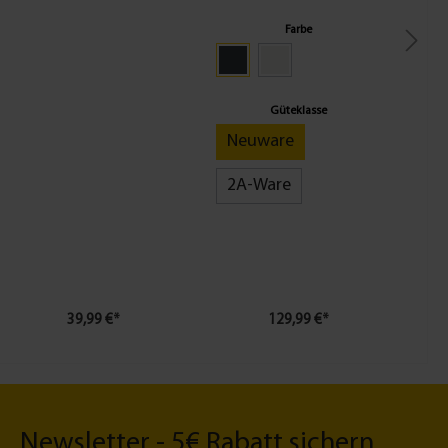
Premium 120x250cm
oder anthrazit
Farbe
Güteklasse
Neuware
2A-Ware
39,99 €*
129,99 €*
Newsletter - 5€ Rabatt sichern