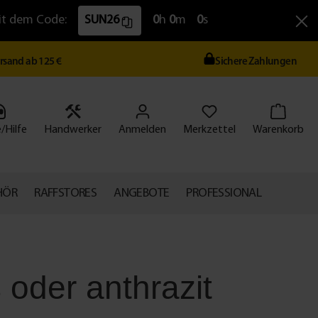
Mit dem Code:
SUN26
0
h
0
m
0
s
ersand ab 125 €
Sichere Zahlungen
/Hilfe
Handwerker
Anmelden
Merkzettel
Warenkorb
HÖR
RAFFSTORES
ANGEBOTE
PROFESSIONAL
oder anthrazit