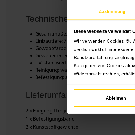
Zustimmung
Technische Daten
Diese Webseite verwendet 
Gesamtmaße: 140 x 240 cm
Einbautiefe: 7 mm
Wir verwenden Cookies 🍪. W
Gewebefarbe: Weiß oder Anthrazit
die dich wirklich interessier
Gewebematerial: Polyester
Benutzererfahrung langfristi
UV-stabilisiert: ja
Kategorien von Cookies aktiv
Reinigung: waschbar bis 30 °C
Widerspruchsrechten, erhälts
Befestigung: selbstklebendes Befestigungs
Lieferumfang
Ablehnen
2 x Fliegengitter je 75 x 240 cm
1 x Befestigungsband
2 x Kunststoffgewichte