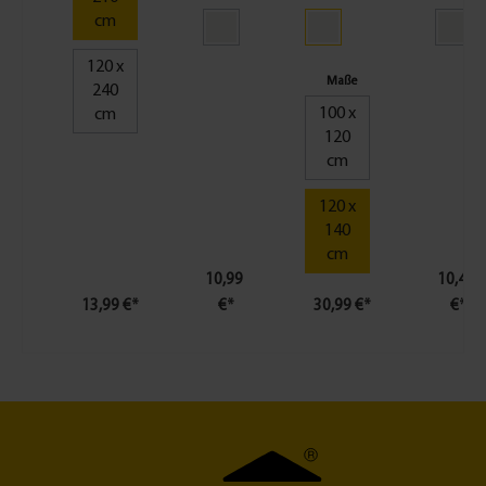
Maße
150
Farben
igung
cm
cm
150 x
300
120 x
cm
Maße
240
100 x
cm
120
cm
120 x
140
cm
10,99
10,49
13,99 €*
€*
30,99 €*
€*