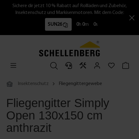
Sichere dir jetzt 10 % Rabatt auf Rollläden und Zubehör,
Insektenschutz und Markisenmotoren. Mit dem Code:
SUN26
0
h
0
m
0
s
Insektenschutz
Fliegengittergewebe
Fliegengitter Simply
Open 130x150 cm
anthrazit