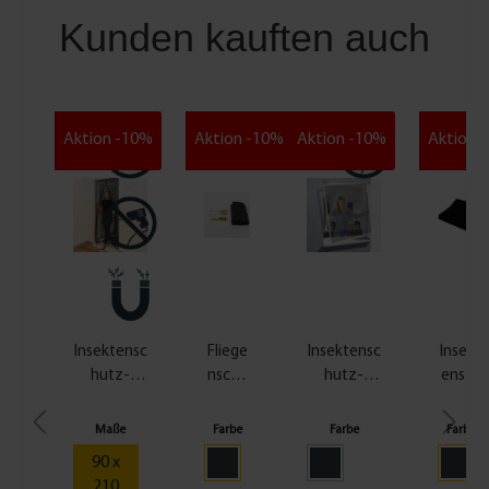
Kunden kauften auch
Aktion -10%
Aktion -10%
Aktion -10%
Aktion 
Insektensc
Fliege
Insektensc
Insekt
hutz-
nschu
hutz-
ensch
Magnetvo
tzgitt
Fenster
utzgit
rhang,
er
Action -
ter
Maße
Farbe
Farbe
Farbe
anthrazit -
Elastic
versch.
ohne
90 x
versch.
130 x
Größen &
Befest
210