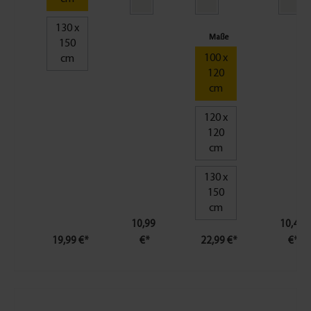
cm
80 cm
- weiß
130 x
|
Maße
150
anthra
100 x
cm
zit
120
cm
120 x
120
cm
130 x
150
cm
10,99
10,49
19,99 €*
€*
22,99 €*
€*