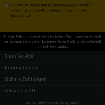
Ich habe die
Datenschutzbestimmungen
zur Kenntnis
genommen und die
AGB
gelesen und bin mit ihnen
einverstanden.
Hinweis: Aufgrund der aktuell sehr hohen Nachfrage kann es leider
zu längeren Lieferzeiten kommen. Vielen Dank für deine Geduld
und dein Verständnis.
Shop Service
Informationen
Sichere Zahlungen
Versand in EU
©
2026 Alfred Schellenberg GmbH