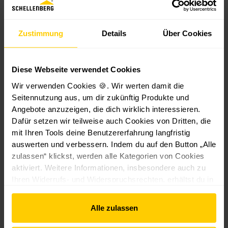
-
130 x
100 x
P
160
130
li
Zustimmung
Details
Über Cookies
cm
cm
s
1
s
160 x
130 x
1
e
160
150
Diese Webseite verwendet Cookies
9
e
cm
cm
,
Wir verwenden Cookies 🍪. Wir werten damit die
f
Seitennutzung aus, um dir zukünftig Produkte und
ü
9
150 x
r
Angebote anzuzeigen, die dich wirklich interessieren.
9
180
F
Dafür setzen wir teilweise auch Cookies von Dritten, die
cm
e
mit Ihren Tools deine Benutzererfahrung langfristig
10,49
€
n
auswerten und verbessern. Indem du auf den Button „Alle
€*
49,99 €*
4,69 €*
*
s
zulassen“ klickst, werden alle Kategorien von Cookies
t
aktiviert. Weitere Informationen, insbesondere auch zu
e
Ihren Widerrufs- und Widerspruchsrechten, erhältst du in
r
den
Datenschutzhinweisen
und im
Impressum
.
1
Alle zulassen
Kunden haben sich
4
0