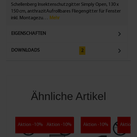
Schellenberg Insektenschutzgitter Simply Open, 130 x
150 cm, anthrazitAufrollbares Fliegengitter für Fenster
inkl. Montagezu…
Mehr
EIGENSCHAFTEN
DOWNLOADS
2
Ähnliche Artikel
Aktion -10%
Aktion -10%
Aktion -10%
Aktion 