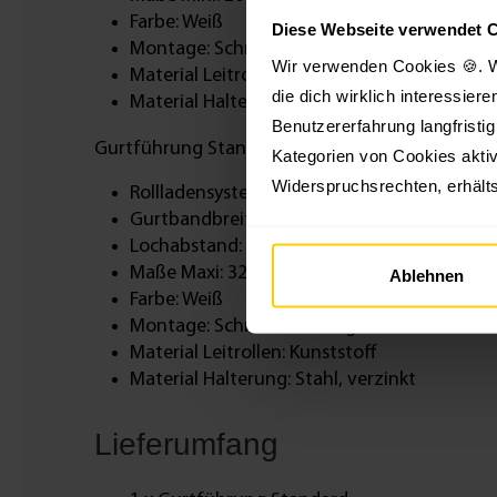
Farbe: Weiß
Diese Webseite verwendet 
Montage: Schraub-Montage
Wir verwenden Cookies 🍪. W
Material Leitrollen: Kunststoff
die dich wirklich interessier
Material Halterung: Stahl, verzinkt
Benutzererfahrung langfristi
Gurtführung Standard Maxi mit Leitrollen:
Kategorien von Cookies aktiv
Widerspruchsrechten, erhälts
Rollladensystem: Maxi
Gurtbandbreite Maxi: 18-23 mm
Lochabstand: 45 mm
Maße Maxi: 32 x 59 x 15 mm
Ablehnen
Farbe: Weiß
Montage: Schraub-Montage
Material Leitrollen: Kunststoff
Material Halterung: Stahl, verzinkt
Lieferumfang