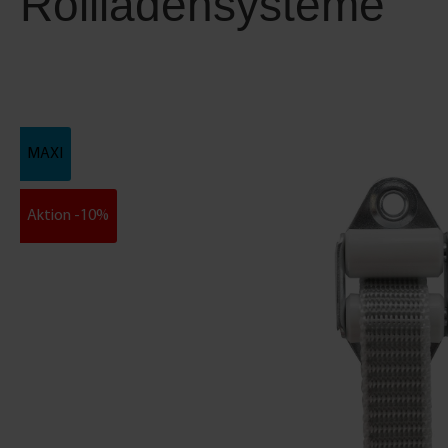
Rollladensysteme
MAXI
Aktion -10%