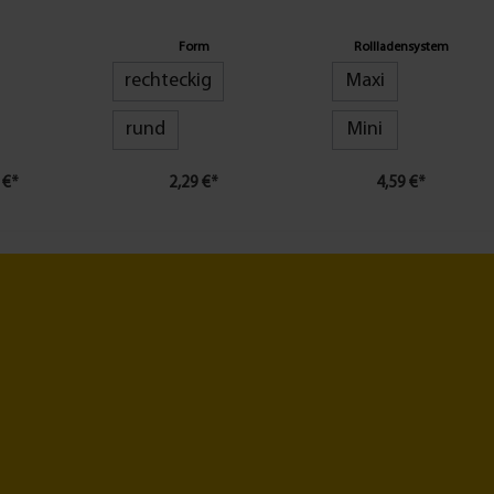
putz
versch. Formen
Zugluftdichtung
gen
Form
Rollladensystem
rechteckig
Maxi
rund
Mini
 €*
2,29 €*
4,59 €*