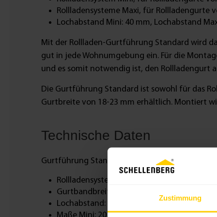
Rollladensysteme Maxi, für Rollladengurte 
Lochabstand Mini: 40 mm, Lochabstand Max
Mit der Rollladen-Gurtführung Standard wird das
gut in jede Wohnumgebung ein. Für die Montage 
und es somit notwendig ist, den Rollladengurt 
Die Gurtführung Standard ist sowohl für das Rol
Gurtbreite von 18-23 mm erhältlich. Montiert w
Technische Daten
Gurtführung Standard Mini mit Leitrollen:
Rollladensystem: Mini
Gurtbandbreite Mini: 14 mm
Zustimmung
Lochabstand: 40 mm
Maße Mini: 20 x 55 x 13 mm