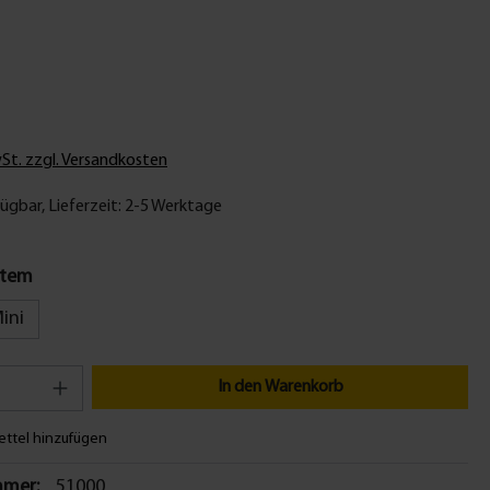
wSt. zzgl. Versandkosten
ügbar, Lieferzeit: 2-5 Werktage
stem
ini
In den Warenkorb
ttel hinzufügen
mer:
51000