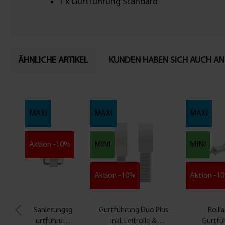
1 x Gurtführung Standard
ÄHNLICHE ARTIKEL
KUNDEN HABEN SICH AUCH A
MAXI
MAXI
MAXI
Aktion -10%
MINI
MINI
Aktion -10%
Aktion -1
Sanierungsg
Gurtführung Duo Plus
Rolll
urtführung
inkl. Leitrolle &
Gurtfü