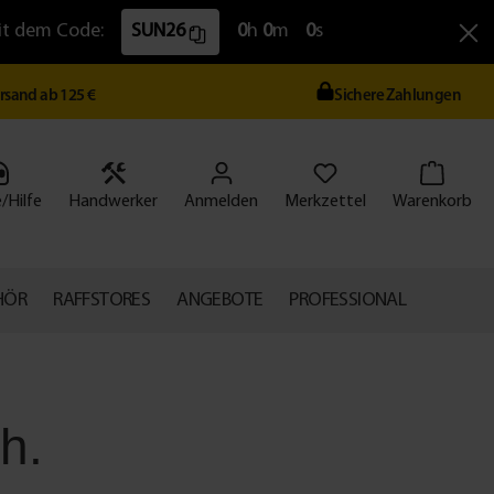
Mit dem Code:
SUN26
0
h
0
m
0
s
ersand ab 125 €
Sichere Zahlungen
/Hilfe
Handwerker
Anmelden
Merkzettel
Warenkorb
HÖR
RAFFSTORES
ANGEBOTE
PROFESSIONAL
h.