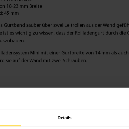
von 18-23 mm Breite
i: 45 mm
 Gurtband sauber über zwei Leitrollen aus der Wand geführt
ist es wichtig zu wissen, dass der Rollladengurt durch di
auszubauen.
lladensystem Mini mit einer Gurtbreite von 14 mm als auch 
ird sie auf der Wand mit zwei Schrauben.
Details