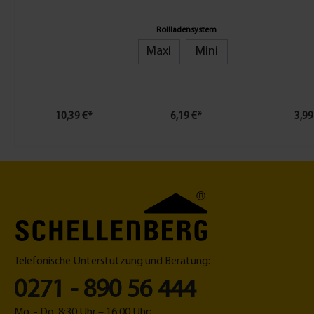
Duo Maxi
Zugluftdichtung
Unter
gebo
Rollladensystem
Maxi
Mini
10,39 €*
6,19 €*
3,99
Telefonische Unterstützung und Beratung:
0271 - 890 56 444
Mo. - Do. 8:30 Uhr – 16:00 Uhr;