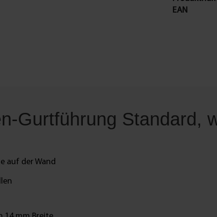
EAN
en-Gurtführung Standard, w
ge auf der Wand
llen
on 14 mm Breite