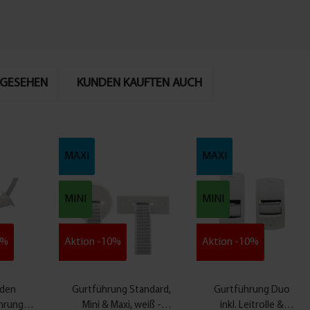
NGESEHEN
KUNDEN KAUFTEN AUCH
MAXI
MAXI
MINI
MINI
0%
Aktion -10%
Aktion -10%
aden
Gurtführung Standard,
Gurtführung Duo
hrung
Mini & Maxi, weiß -
inkl. Leitrolle &