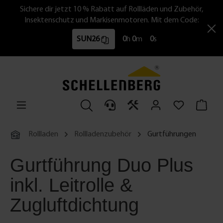
Sichere dir jetzt 10 % Rabatt auf Rollläden und Zubehör,
Insektenschutz und Markisenmotoren. Mit dem Code:
SUN26
0
h
0
m
0
s
Rollladen
Rollladenzubehör
Gurtführungen
Gurtführung Duo Plus
inkl. Leitrolle &
Zugluftdichtung