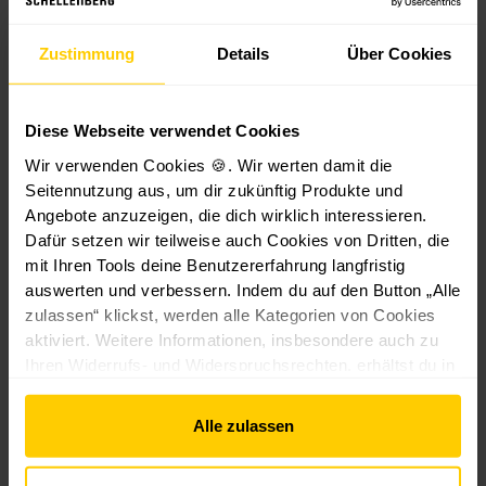
Kunden haben sich
Zustimmung
Details
Über Cookies
auch angesehen
Diese Webseite verwendet Cookies
Wir verwenden Cookies 🍪. Wir werten damit die
Seitennutzung aus, um dir zukünftig Produkte und
MAXI
MAXI
MAXI
MAXI
Angebote anzuzeigen, die dich wirklich interessieren.
Dafür setzen wir teilweise auch Cookies von Dritten, die
Aktion -10%
Aktion -10%
Aktion -10%
MINI
mit Ihren Tools deine Benutzererfahrung langfristig
auswerten und verbessern. Indem du auf den Button „Alle
zulassen“ klickst, werden alle Kategorien von Cookies
Aktion -10%
aktiviert. Weitere Informationen, insbesondere auch zu
Ihren Widerrufs- und Widerspruchsrechten, erhältst du in
den
Datenschutzhinweisen
und im
Impressum
.
Gurtführu
S
Gurtführu
Gurtführu
Alle zulassen
ng Duo
a
ng Duo
ng Duo,
inkl.
n
Plus inkl.
Mini &
Leitrolle &
1
i
Leitrolle &
Maxi, weiß
Rollladensys
Rollladensys
Form