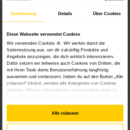
Zustimmung
Details
Über Cookies
Güteklasse
Neuware
2A-Ware
Diese Webseite verwendet Cookies
54,99 €*
Wir verwenden Cookies 🍪. Wir werten damit die
Seitennutzung aus, um dir zukünftig Produkte und
Angebote anzuzeigen, die dich wirklich interessieren.
Dafür setzen wir teilweise auch Cookies von Dritten, die
mit Ihren Tools deine Benutzererfahrung langfristig
Zum Produkt
auswerten und verbessern. Indem du auf den Button „Alle
zulassen“ klickst, werden alle Kategorien von Cookies
aktiviert. Weitere Informationen, insbesondere auch zu
Ihren Widerrufs- und Widerspruchsrechten, erhältst du in
den
Datenschutzhinweisen
und im
Impressum
.
Alle zulassen