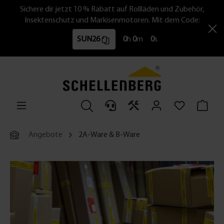
Sichere dir jetzt 10 % Rabatt auf Rollläden und Zubehör,
Insektenschutz und Markisenmotoren. Mit dem Code:
SUN26
0
h
0
m
0
s
Angebote
2A-Ware & B-Ware