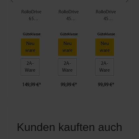
RolloDrive
RolloDrive
RolloDrive
Rol
65
45
45
6
Standard
Rollladeng
Rollladeng
Rol
Rollladeng
urt-
urt-
Güteklasse
Güteklasse
Güteklasse
Gü
urt-
Antrieb
Antrieb
A
Neu
Neu
Neu
Antrieb
ware
ware
ware
2A-
2A-
2A-
Ware
Ware
Ware
149,99 €*
99,99 €*
99,99 €*
17
Kunden kauften auch