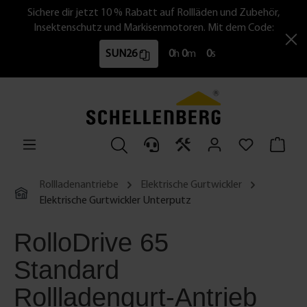
Sichere dir jetzt 10 % Rabatt auf Rollläden und Zubehör,
Insektenschutz und Markisenmotoren. Mit dem Code:
SUN26
0
h
0
m
0
s
Rollladenantriebe
Elektrische Gurtwickler
Elektrische Gurtwickler Unterputz
RolloDrive 65
Standard
Rollladengurt-Antrieb