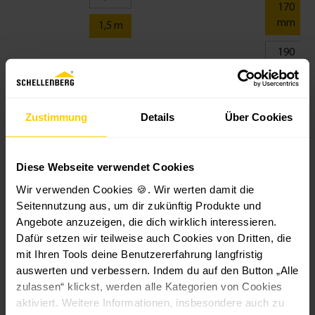
a
n
h
170
g
w
ül
mm
1,5 m
e
el
s
r
le
e
190
M
n
M
mm
a
-
a
3
x
V
xi
,
1
i
er
-
Zustimmung
Details
Über Cookies
8
4,
3,
lä
1
9
9
5
n
5
9
9
g
0
Diese Webseite verwendet Cookies
€
€
€
er
m
*
14,99 €*
*
*
3,49 €*
u
m
Wir verwenden Cookies 🍪. Wir werten damit die
n
L
Seitennutzung aus, um dir zukünftig Produkte und
g
ä
Angebote anzuzeigen, die dich wirklich interessieren.
1,
n
Dafür setzen wir teilweise auch Cookies von Dritten, die
5
g
mit Ihren Tools deine Benutzererfahrung langfristig
m
e
auswerten und verbessern. Indem du auf den Button „Alle
Ähnliche Artikel
M
zulassen“ klickst, werden alle Kategorien von Cookies
a
aktiviert. Weitere Informationen, insbesondere auch zu
xi