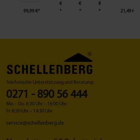
€
€
€
o
n
a
99,99 €*
*
*
*
21,49 €*
r
z
xi
f
e
2
ür
r
3
R
n
m
ol
a
m
lo
c
x
D
h
1,
ri
M
0
v
a
m
e
ß
m
5
K
,
Telefonische Unterstützung und Beratung:
5,
o
L
0271 - 890 56 444
6
n
ä
5,
fi
n
Mo. - Do. 8:30 Uhr – 16:00 Uhr;
7
g
g
Fr. 8:30 Uhr – 14:30 Uhr
5,
u
e
service@schellenberg.de
1
r
1
0
a
2
5
t
m