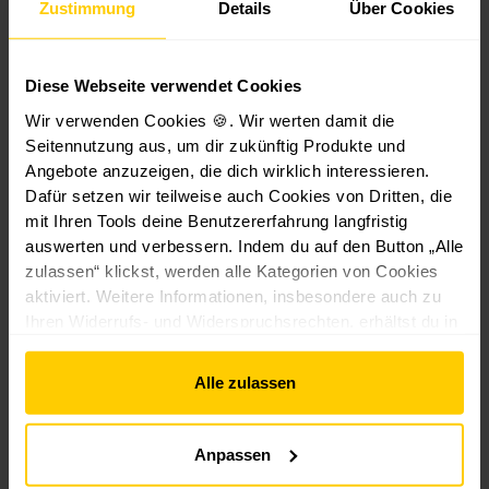
170
Zustimmung
Details
Über Cookies
g
w
ül
mm
1,5 m
e
el
s
r
le
e
190
Diese Webseite verwendet Cookies
M
n
M
mm
Wir verwenden Cookies 🍪. Wir werten damit die
a
-
a
3
x
V
xi
Seitennutzung aus, um dir zukünftig Produkte und
,
1
i
er
-
Angebote anzuzeigen, die dich wirklich interessieren.
8
4,
3,
lä
1
Dafür setzen wir teilweise auch Cookies von Dritten, die
9
9
5
n
5
mit Ihren Tools deine Benutzererfahrung langfristig
9
9
g
0
auswerten und verbessern. Indem du auf den Button „Alle
€
€
€
er
m
zulassen“ klickst, werden alle Kategorien von Cookies
*
14,99 €*
*
*
3,49 €*
u
m
aktiviert. Weitere Informationen, insbesondere auch zu
n
L
Ihren Widerrufs- und Widerspruchsrechten, erhältst du in
g
ä
den
Datenschutzhinweisen
und im
Impressum
.
1,
n
Alle zulassen
5
g
m
e
Ähnliche Artikel
M
Anpassen
a
xi