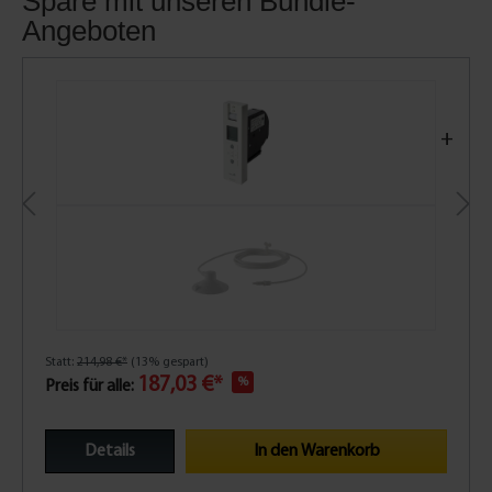
Spare mit unseren Bundle-
Angeboten
+
Statt:
214,98 €*
(13% gespart)
187,03 €*
%
Preis für alle:
Details
In den Warenkorb