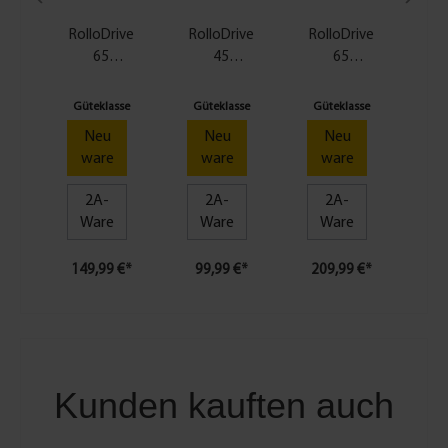
RolloDrive
RolloDrive
RolloDrive
Rol
65
45
65
6
Standard
Rollladeng
Premium -
Rol
Rollladeng
urt-
Smart
Güteklasse
Güteklasse
Güteklasse
Gü
urt-
Antrieb
Home
A
Neu
Neu
Neu
Antrieb
Gurtwickle
ware
ware
ware
r
2A-
2A-
2A-
Ware
Ware
Ware
149,99 €*
99,99 €*
209,99 €*
17
Kunden kauften auch