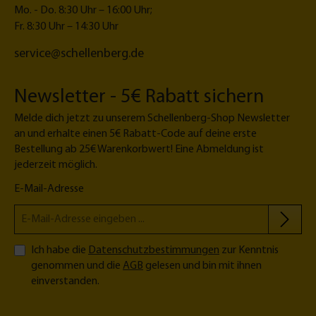
|
o
Mo. - Do. 8:30 Uhr – 16:00 Uhr;
1,
r
Fr. 8:30 Uhr – 14:30 Uhr
5
service@schellenberg.de
m
Newsletter - 5€ Rabatt sichern
Melde dich jetzt zu unserem Schellenberg-Shop Newsletter
an und erhalte einen 5€ Rabatt-Code auf deine erste
Bestellung ab 25€ Warenkorbwert! Eine Abmeldung ist
jederzeit möglich.
E-Mail-Adresse
Ich habe die
Datenschutzbestimmungen
zur Kenntnis
genommen und die
AGB
gelesen und bin mit ihnen
einverstanden.