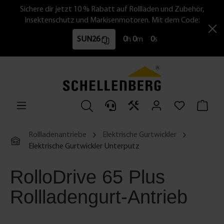
Sichere dir jetzt 10 % Rabatt auf Rollläden und Zubehör,
Insektenschutz und Markisenmotoren. Mit dem Code:
SUN26
0
h
0
m
0
s
Rollladenantriebe
Elektrische Gurtwickler
Elektrische Gurtwickler Unterputz
RolloDrive 65 Plus
Rollladengurt-Antrieb