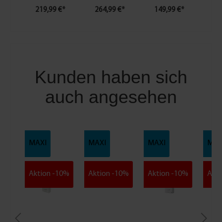
219,99 €*
264,99 €*
149,99 €*
20
Kunden haben sich
auch angesehen
MAXI
MAXI
MAXI
MAX
Aktion -10%
Aktion -10%
Aktion -10%
Akti