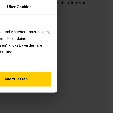
uen, dann beachte bitte die Einbautiefe von
Über Cookies
kte und Angebote anzuzeigen,
hren Tools deine
en“ klickst, werden alle
fs- und
Alle zulassen