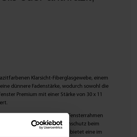
zitfarbenen Klarsicht-Fiberglasgewebe, einem
eine dünnere Fadenstärke, wodurch sowohl die
fenster Premium mit einer Stärke von 30 x 11
ert.
ängt, also nicht dauerhaft am Fensterrahmen
flaschen, mit denen der Insektenschutz beim
ren Kriech- und Krabbeltieren bietet eine im