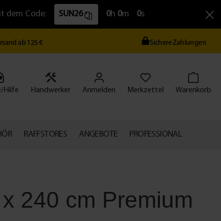
Mit dem Code:
SUN26
0
h
0
m
0
s
ersand ab 125 €
Sichere Zahlungen
/Hilfe
Handwerker
Anmelden
Merkzettel
Warenkorb
HÖR
RAFFSTORES
ANGEBOTE
PROFESSIONAL
0 x 240 cm Premium