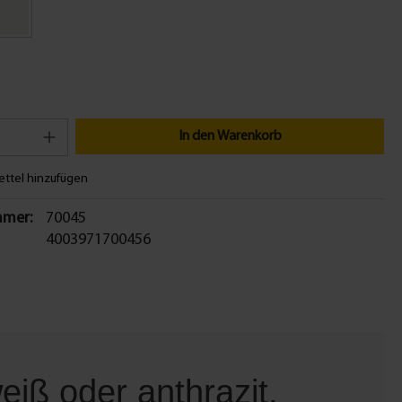
In den Warenkorb
ttel hinzufügen
mer:
70045
4003971700456
iß oder anthrazit,