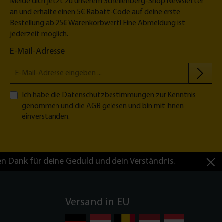
Melde dich jetzt zu unserem Schellenberg-Shop Newsletter
an und erhalte einen 5€ Rabatt-Code auf deine erste
Bestellung ab 25€ Warenkorbwert! Eine Abmeldung ist
jederzeit möglich.
E-Mail-Adresse
Ich habe die
Datenschutzbestimmungen
zur Kenntnis
genommen und die
AGB
gelesen und bin mit ihnen
einverstanden.
en Dank für deine Geduld und dein Verständnis.
Versand in EU