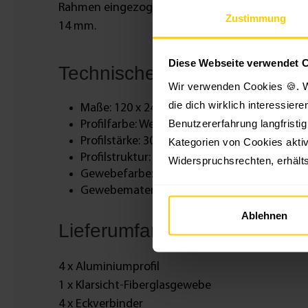
Rahmen eingezogene Bürstendichtung. Möchtest 
Zustimmung
14 mm.
Diese Webseite verwendet 
Technische Daten
Wir verwenden Cookies 🍪. W
die dich wirklich interessier
Maße: 120 x 240 cm
Benutzererfahrung langfristi
Profilfarbe: Weiß oder Anthrazit
Profilstärke: 30 x 11 mm
Kategorien von Cookies aktiv
Profilstruktur: matt-sandiert
Widerspruchsrechten, erhälts
Gewebefarbe: Anthrazit
Gewebematerial: Fiberglas/PVC
Ablehnen
Lieferumfang
4 x Aluminiumprofil
1 x Klarsicht-Fiberglasgewebe
4 x Eckverbinder