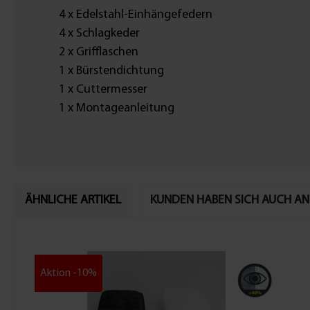
4 x Edelstahl-Einhängefedern
4 x Schlagkeder
2 x Grifflaschen
1 x Bürstendichtung
1 x Cuttermesser
1 x Montageanleitung
ÄHNLICHE ARTIKEL
KUNDEN HABEN SICH AUCH A
Aktion -10%