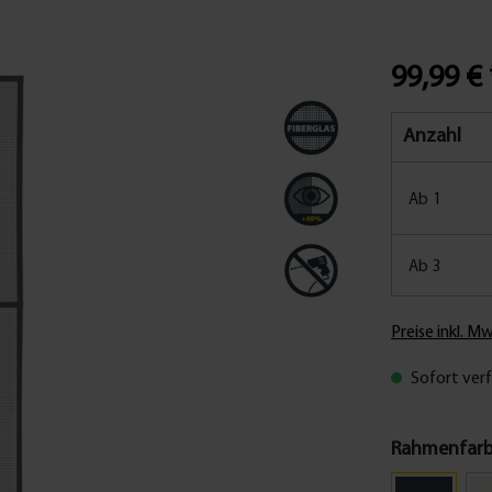
99,99 €
Anzahl
Ab
1
Ab
3
Preise inkl. M
Sofort verf
Rahmenfar