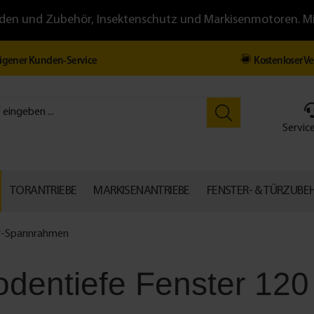
llläden und Zubehör, Insektenschutz und Markisenmotoren. 
igener Kunden-Service
Kostenloser V
Service
TORANTRIEBE
MARKISENANTRIEBE
FENSTER- & TÜRZUBE
er-Spannrahmen
bodentiefe Fenster 12