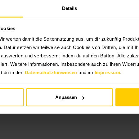
du das Insektenschutzfenster hinter einem Rolladen einba
Details
Cookies
ir werten damit die Seitennutzung aus, um dir zukünftig Produ
en. Dafür setzen wir teilweise auch Cookies von Dritten, die mit I
g auswerten und verbessern. Indem du auf den Button „Alle zulass
iert. Weitere Informationen, insbesondere auch zu Ihren Widerru
t du in den
Datenschutzhinweisen
und im
Impressum
.
Anpassen