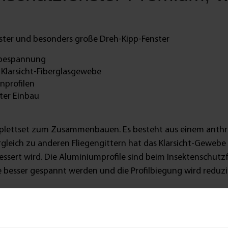
ster und besonders große Dreh-Kipp-Fenster
ebespannung
 Klarsicht-Fiberglasgewebe
nprofilen
ter Einbau
mplettset zum Zusammenbauen. Es besteht aus einem anthra
eich zu anderen Fliegengittern hat das Klarsicht-Gewebe 
bessert wird. Die Aluminiumprofile sind beim Insektenschutz
besser gespannt werden und die Profilbiegung wird reduzi
 mithilfe von Edelstahlfedern in den Fensterrahmen eingeh
z einfach entfernen, wenn du ihn nicht benötigst. Die Grif
terrahmen fest verschraubt. Zusätzlichen Schutz vor kleine