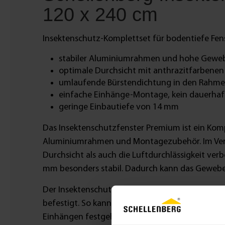
120 x 240 cm
Insektenschutz-Komplettset für bodentiefe Fen
stabiler Aluminiumrahmen und hohe Gew
optimale Durchsicht mit anthrazitfarbenen
umlaufende Bürstendichtung in den Rahme
einfache Einhänge-Montage, kein dauerhaf
geringe Einbautiefe von 14 mm
Das Insektenschutzfenster Premium ist ein Ko
Aluminiumrahmen und Montagezubehör. Im Vergl
Durchsicht als auch die Luftdurchlässigkeit ver
mm besonders stabil. Dadurch kann das Gewebe 
Der Insektenschutz für bodentiefe Fenster wird
befestigt. So kannst du den Insektenschutz gan
Einhängen festgehalten wird, sind am Fliegengit