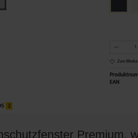
Zum Merkze
Produktnum
EAN
DS
2
nschutzfenster Premium, we