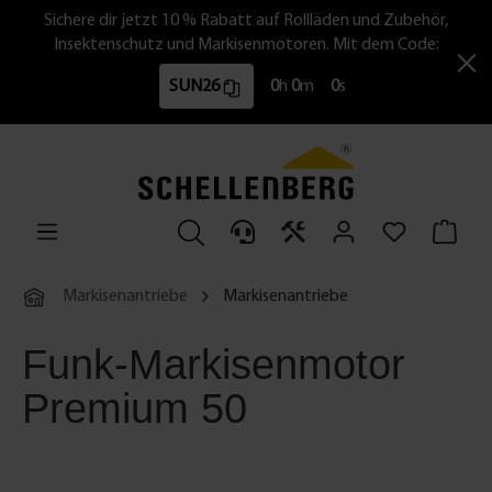
Sichere dir jetzt 10 % Rabatt auf Rollläden und Zubehör,
Insektenschutz und Markisenmotoren. Mit dem Code:
SUN26
0
h
0
m
0
s
Markisenantriebe
Markisenantriebe
Funk-Markisenmotor
Premium 50