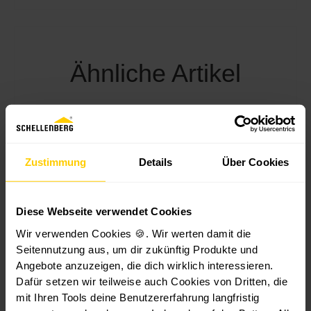
ki
r
t
s
u
e
e
n
r
n
g
A
Ähnliche Artikel
w
f
u
el
ü
f
le
r
p
6
M
u
5
a
t
Aktion -10%
m
r
z
Zustimmung
Details
Über Cookies
m
k
f
i
ü
s
r
Diese Webseite verwendet Cookies
e
A
n
u
Wir verwenden Cookies 🍪. Wir werten damit die
a
ß
Seitennutzung aus, um dir zukünftig Produkte und
n
e
Angebote anzuzeigen, die dich wirklich interessieren.
Markisenmotor Standard 40
t
n
Dafür setzen wir teilweise auch Cookies von Dritten, die
ri
b
mit Ihren Tools deine Benutzererfahrung langfristig
e
e