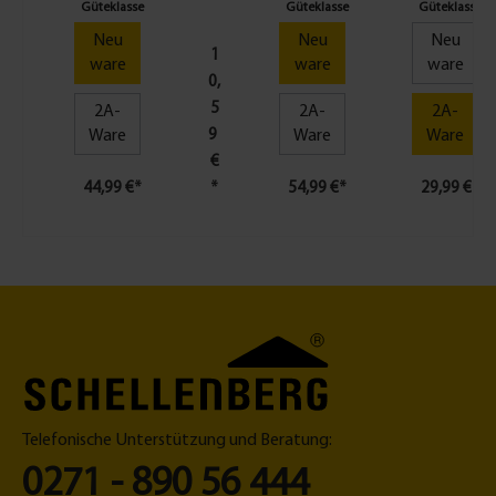
weiß
p
weiß
weiß
Güteklasse
Güteklasse
Güteklasse
t
Neu
Neu
Neu
er
1
ware
ware
ware
s
0,
e
5
2A-
2A-
2A-
t
Ware
9
Ware
Ware
f
€
ür
44,99 €*
*
54,99 €*
29,99 €*
M
ar
ki
s
e
n
w
el
le
6
5
Telefonische Unterstützung und Beratung:
m
0271 - 890 56 444
m