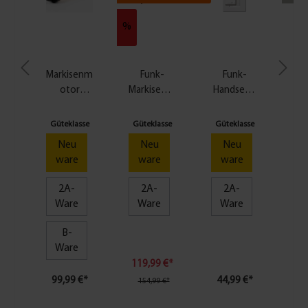
%
Markisenm
Funk-
Funk-
A
otor
Markisenm
Handsend
d
Standard
otor
er 1 Kanal
a
40
Premium
weiß
p
Güteklasse
Güteklasse
Güteklasse
50
t
Neu
Neu
Neu
er
ware
ware
ware
s
e
2A-
2A-
2A-
t
1
Ware
Ware
Ware
f
0,
ür
5
B-
M
Ware
9
ar
119,99 €*
€
ki
99,99 €*
44,99 €*
*
154,99 €*
s
e