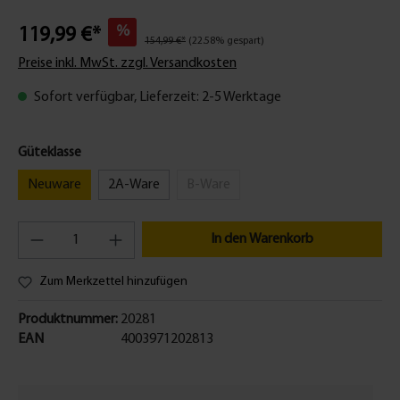
%
119,99 €*
154,99 €*
(22.58% gespart)
Preise inkl. MwSt. zzgl. Versandkosten
Sofort verfügbar, Lieferzeit: 2-5 Werktage
Güteklasse
Neuware
2A-Ware
B-Ware
In den Warenkorb
Zum Merkzettel hinzufügen
Produktnummer:
20281
EAN
4003971202813