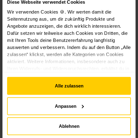
Diese Webseite verwendet Cookies
R
Wir verwenden Cookies 🍪. Wir werten damit die
e
Seitennutzung aus, um dir zukünftig Produkte und
Kunden haben sich
fl
Angebote anzuzeigen, die dich wirklich interessieren.
e
auch angesehen
Dafür setzen wir teilweise auch Cookies von Dritten, die
c
t
mit Ihren Tools deine Benutzererfahrung langfristig
i
auswerten und verbessern. Indem du auf den Button „Alle
o
zulassen“ klickst, werden alle Kategorien von Cookies
n
aktiviert. Weitere Informationen, insbesondere auch zu
Aktion -10%
Aktion -10%
Aktion -10%
Akti
1
Ihren Widerrufs- und Widerspruchsrechten, erhältst du in
0
den
Datenschutzhinweisen
und im
Impressum
.
0
Alle zulassen
x
1
2
Anpassen
0
c
m
Fliegengitt
Fliegengitt
Fliegengitt
Fli
Ablehnen
er-Fenster
er-Fenster
er-Fenster
er-
Magnet -
Magnet -
Magnet -
Ma