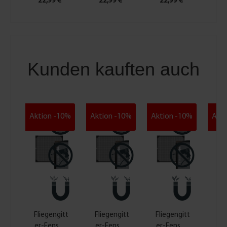
22,99 €*
22,99 €*
22,99 €*
22
Kunden kauften auch
Aktion -10%
Aktion -10%
Aktion -10%
Akti
Fliegengitt
Fliegengitt
Fliegengitt
Ins
er-Fenster
er-Fenster
er-Fenster