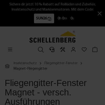
Sichere dir jetzt 10 % Rabatt auf Rollläden und Zubehör,
Insektenschutz und Markisenmotoren. Mit dem Code:
SUN26
0
h
0
m
0
s
Insektenschutz
Fliegengitter-Fenster
Magnet-Fliegengitter
Fliegengitter-Fenster
Magnet - versch.
Ausführungen