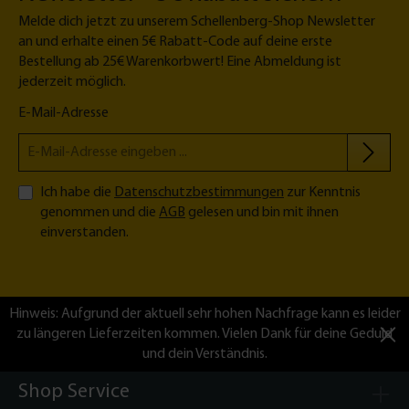
Melde dich jetzt zu unserem Schellenberg-Shop Newsletter
an und erhalte einen 5€ Rabatt-Code auf deine erste
Bestellung ab 25€ Warenkorbwert! Eine Abmeldung ist
jederzeit möglich.
E-Mail-Adresse
Ich habe die
Datenschutzbestimmungen
zur Kenntnis
genommen und die
AGB
gelesen und bin mit ihnen
einverstanden.
Hinweis: Aufgrund der aktuell sehr hohen Nachfrage kann es leider
zu längeren Lieferzeiten kommen. Vielen Dank für deine Geduld
und dein Verständnis.
Shop Service