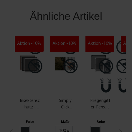
Ähnliche Artikel
Aktion -10%
Aktion -10%
Aktion -10%
Akti
Insektensc
Simply
Fliegengitt
F
hutz-
Click
er-Fenster
li
Fenster
Fliegengitt
Magnet -
e
Plus -
erfenster
versch.
g
Farbe
Maße
Farbe
versch.
mit
Ausführun
e
100 x