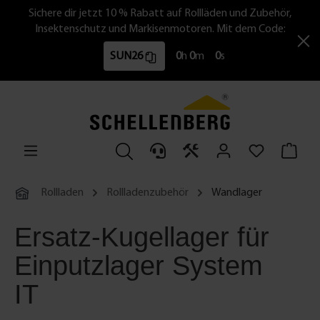
Sichere dir jetzt 10 % Rabatt auf Rollläden und Zubehör,
Insektenschutz und Markisenmotoren. Mit dem Code:
SUN26
0
h
0
m
0
s
Rollladen
Rollladenzubehör
Wandlager
Ersatz-Kugellager für
Einputzlager System
IT