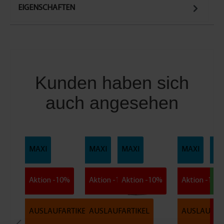
EIGENSCHAFTEN
Kunden haben sich
auch angesehen
MAXI
MAXI
MAXI
MAXI
MA
Aktion -10%
Aktion -10%
Aktion -10%
Aktion -10%
MI
AUSLAUFARTIKEL
AUSLAUFARTIKEL
AUSLAUFAR
Ak