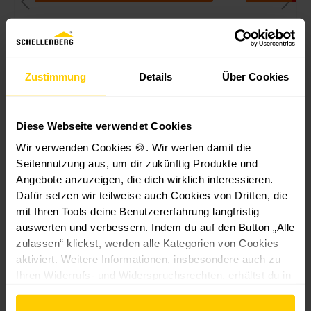
Einputzlag
W
Wandlager
Er
L
er mit
a
mit
sa
e
Kugellager
n
Kugellager
t
i
Zustimmung
Details
Über Cookies
Metall
dl
42 mm
z
s
1
Länge
Tiefe
System IT
a
System IT
-
e
0
125
10
g
K
l
,
mm
mm
er
u
a
Diese Webseite verwendet Cookies
3,
1,
3
m
g
u
9
9
9
138
Wir verwenden Cookies 🍪. Wir werten damit die
it
el
f
mm
9
9
Seitennutzung aus, um dir zukünftig Produkte und
K
la
-
€
€
€
Angebote anzuzeigen, die dich wirklich interessieren.
u
g
3,49 €*
*
2,99 €*
*
*
Dafür setzen wir teilweise auch Cookies von Dritten, die
g
er
a
mit Ihren Tools deine Benutzererfahrung langfristig
el
4
n
auswerten und verbessern. Indem du auf den Button „Alle
la
0
d
zulassen“ klickst, werden alle Kategorien von Cookies
g
m
l
aktiviert. Weitere Informationen, insbesondere auch zu
er
m
a
Ihren Widerrufs- und Widerspruchsrechten, erhältst du in
4
f
g
Kunden kauften auch
den
Datenschutzhinweisen
und im
Impressum
.
0
ür
e
m
W
r