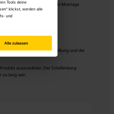
hren Tools deine
t. Alles, was du für eine schnelle Montage
en“ klickst, werden alle
fs- und
Alle zulassen
re, abhängig von der Griffeinstellung und der
 Produkt auszuwählen. Der Schellenberg
 zu lang sein.