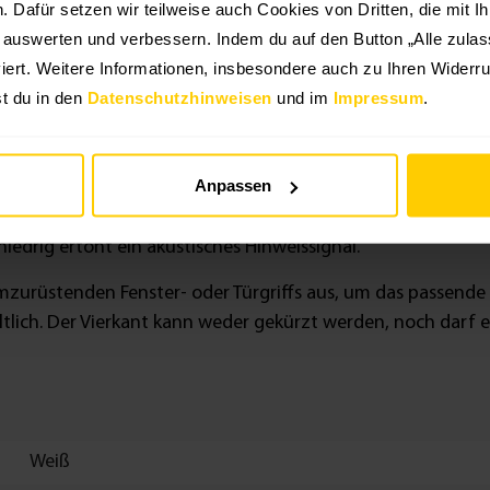
en. Dafür setzen wir teilweise auch Cookies von Dritten, die mit I
n Fenster oder Türen mit Rechts- oder Linksanschlag geeigne
g auswerten und verbessern. Indem du auf den Button „Alle zulass
r.
iert. Weitere Informationen, insbesondere auch zu Ihren Widerru
hen und demontieren
t du in den
Datenschutzhinweisen
und im
Impressum
.
 Batterien einlegen
Anpassen
tomatisch. Handelsübliche Batterien halten für etwa 2,5 Jah
niedrig ertönt ein akustisches Hinweissignal.
mzurüstenden Fenster- oder Türgriffs aus, um das passende
tlich. Der Vierkant kann weder gekürzt werden, noch darf er
Weiß