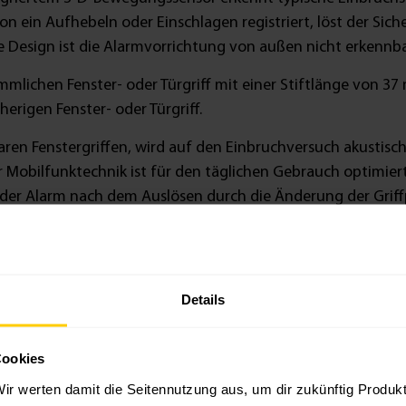
on ein Aufhebeln oder Einschlagen registriert, löst der Siche
 Design ist die Alarmvorrichtung von außen nicht erkennba
ömmlichen Fenster- oder Türgriff mit einer Stiftlänge von 
erigen Fenster- oder Türgriff.
aren Fenstergriffen, wird auf den Einbruchversuch akustis
 Mobilfunktechnik ist für den täglichen Gebrauch optimiert
der Alarm nach dem Auslösen durch die Änderung der Griffp
cherheits-Alarmgriffs zu bestätigen, prüften wir den Alarmgr
rg erhältst du Qualität made in Germany. Zudem beschein
Details
dS Home-Siegel. Als führender Prüfer von Brandschutz- und 
lern und genießt daher das Vertrauen von privaten und g
Cookies
ir werten damit die Seitennutzung aus, um dir zukünftig Produ