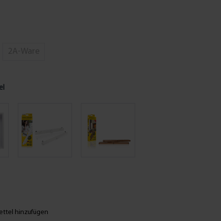
2A-Ware
el
ttel hinzufügen