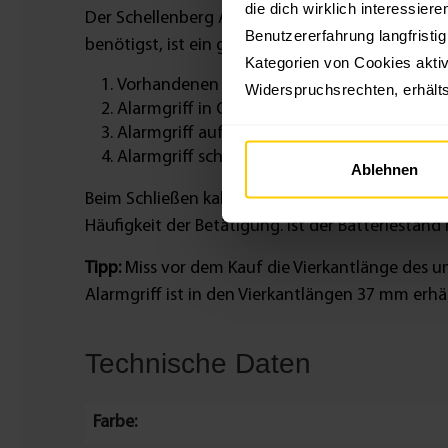
die dich wirklich interessier
Der Schellenberg Alarmgriff ist für alle gängige
Benutzererfahrung langfristi
benötigst, ist ein gewöhnlicher Schraubendrehe
Kategorien von Cookies aktiv
Vorhandenen Griff auf Offen-Position dre
Widerspruchsrechten, erhälts
Alarmgriff in Offen-Position einbauen
Alarmgriff auf die Kipp-Position stellen und
Alarmgriff schließen
Ablehnen
Beim Schließen kalibriert sich der Alarmgriff au
Häufigkeit der Betätigung. Ist der Batteriestand 
Tipp:
Miss vor dem Kauf die Vierkantlänge des u
Alarmgriff ist in den Vierkantlängen 37 mm erhäl
Technische Daten
Farbe: