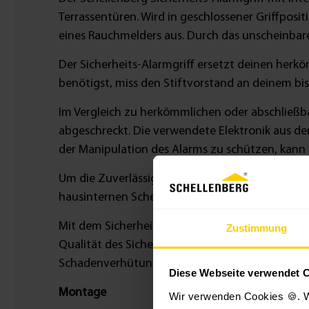
Terrassentüren. Wird in geschlossener Griffpositi
eines Rauchmelders aus. Durch das unscheinbare
Der Sicherheits-Alarmgriff ersetzt deinen herk
benötigst, miss den Stiftvorstand an deinem bish
Im Vergleich zu herkömmlichen oder abschließb
abgeschreckt. Die verwendete Elektronik aus der
der Manipulation des Alarms zu schützen, kann 
Um die Zuverlässigkeit und Langlebigkeit des Si
hausinternen Schellenberg Prüflabor.
Mit dem Sicherheits-Alarmgriff von Schellenbe
Zustimmung
Qualität des Sicherheits-Alarmgriffs mit dem V
Schadenverhütung GmbH unabhängig von Herstel
Diese Webseite verwendet 
Montage
Wir verwenden Cookies 🍪. W