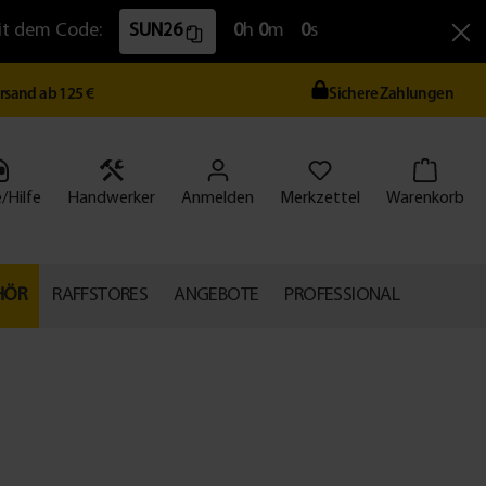
Mit dem Code:
SUN26
0
h
0
m
0
s
ersand ab 125 €
Sichere Zahlungen
/Hilfe
Handwerker
Anmelden
Merkzettel
Warenkorb
HÖR
RAFFSTORES
ANGEBOTE
PROFESSIONAL