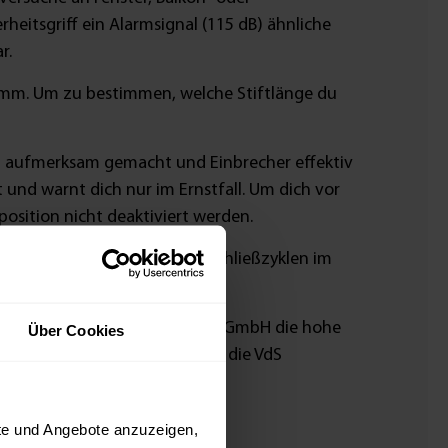
rheitsgriff ein Alarmsignal (115 dB) ähnliche
r.
37 mm. Um zu bestimmen, welche Stiftlänge du
ch aufmerksam gemacht und Einbrecher effektiv
 und warnt dich nur im Ernstfall. Um dich vor
osition nicht deaktiviert werden.
iff erfolgreich auf 120.000 Schließzyklen im
igte die VdS Schadenverhütung GmbH die hohe
Über Cookies
Sicherheitsprodukten arbeitet die VdS
ewerblichen Verbrauchern.
kte und Angebote anzuzeigen,