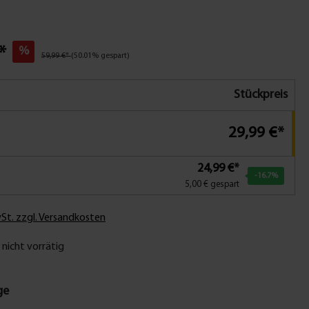
*
%
59,99 €*
(50.01% gespart)
Stückpreis
29,99 €*
24,99 €*
-16.7
%
5,00 € gespart
wSt. zzgl. Versandkosten
icht vorrätig
ge