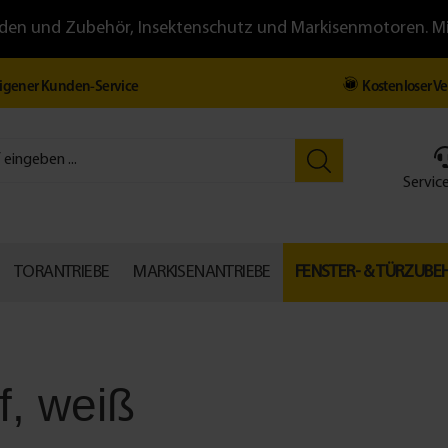
llläden und Zubehör, Insektenschutz und Markisenmotoren. 
igener Kunden-Service
Kostenloser V
Service
TORANTRIEBE
MARKISENANTRIEBE
FENSTER- & TÜRZUBE
f, weiß