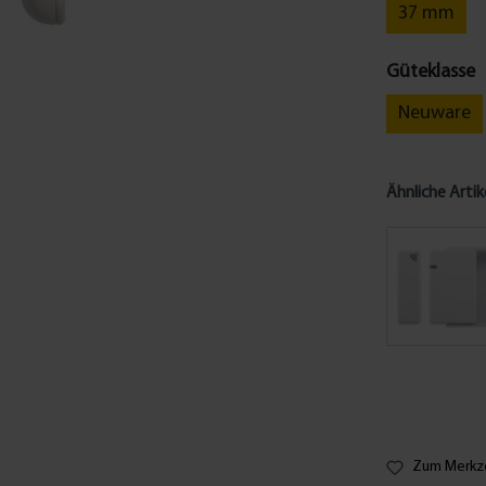
37 mm
Güteklasse
Neuware
Ähnliche Artik
Zum Merkze