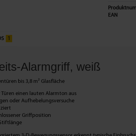
Produktnum
EAN
DS
1
its-Alarmgriff, weiß
entüren bis 3,8 m² Glasfläche
r Türen einen lauten Alarmton aus
gen oder Aufhebelungsversuche
ziert
lossener Griffposition
Stiftlänge
tegriertem 3-D-Bewegungssensor erkennt typische Einbruchs