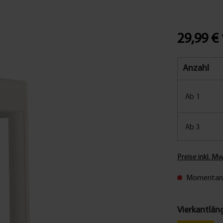
29,99 €
Anzahl
Ab
1
Ab
3
Preise inkl. M
Momentan n
Vierkantlän