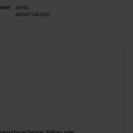
mer:
46506
4003971465065
versuche an Fenster, Balkon- oder