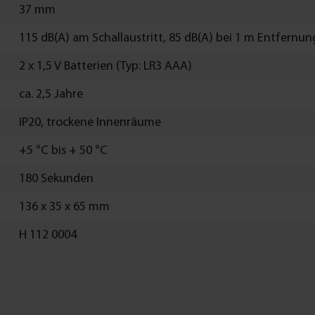
37 mm
115 dB(A) am Schallaustritt, 85 dB(A) bei 1 m Entfernun
2 x 1,5 V Batterien (Typ: LR3 AAA)
ca. 2,5 Jahre
IP20, trockene Innenräume
+5 °C bis + 50 °C
180 Sekunden
136 x 35 x 65 mm
H 112 0004