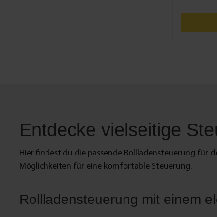
Aufputzrahm
schwer entf
Sie hat die 
von 3 mm. D
folgenden Ar
Aufputzrahme
Technische Daten Maße: 7
Farbe: Weiß Material: Kunststoff, schwer
entflammbar Kompatibilität: Art. Nr.: 20
Lieferumfang 1 x Bodenplatte 
Aufputzrah
Entdecke vielseitige St
Hier findest du die passende Rollladensteuerung für d
Möglichkeiten für eine komfortable Steuerung.
Rollladensteuerung mit einem el