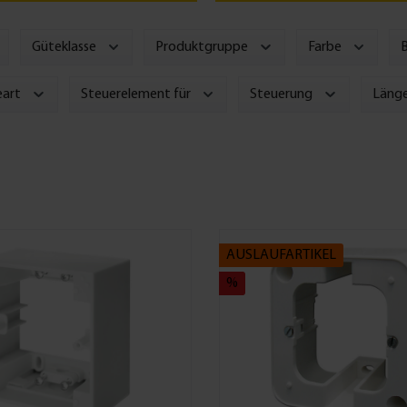
Güteklasse
Produktgruppe
Farbe
art
Steuerelement für
Steuerung
Läng
AUSLAUFARTIKEL
%