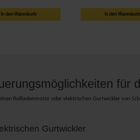
ens montiert und besteht aus
Adapter Art.-Nr. 20210 integrier
lammbarem Kunststoff in Weiß.
Maße 77 x 77 mm und eine Tiefe
In den Warenkorb
In den Warenkor
ie Bodenplatte ist mit dem
tikel kompatibel:
n, eckig, weiß, Art. Nr.: 20003
7 x 77 x 3 mm
003
für
men
euerungsmöglichkeiten für d
einen Rollladenmotor oder elektrischen Gurtwickler von Sch
ektrischen Gurtwickler