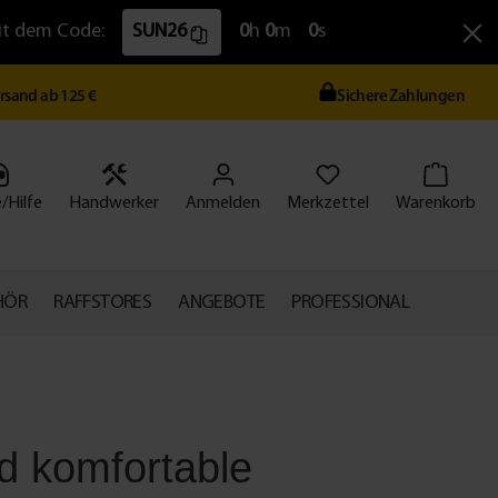
Mit dem Code:
SUN26
0
h
0
m
0
s
ersand ab 125 €
Sichere Zahlungen
/Hilfe
Handwerker
Anmelden
Merkzettel
Warenkorb
HÖR
RAFFSTORES
ANGEBOTE
PROFESSIONAL
d komfortable