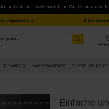
llläden und Zubehör, Insektenschutz und Markisenmotoren. 
igener Kunden-Service
Kostenloser V
Service
TORANTRIEBE
MARKISENANTRIEBE
FENSTER- & TÜRZUBE
Einfache un