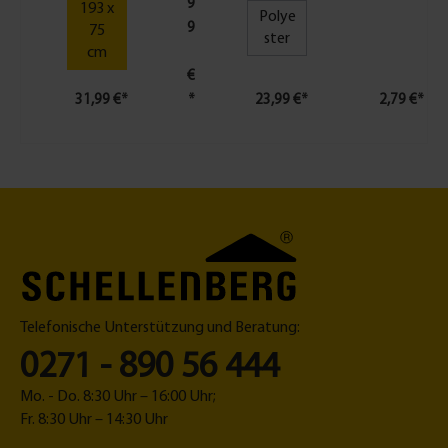
9
n
193 x
Polye
9
s
75
ster
c
cm
h
€
u
31,99 €*
*
23,99 €*
2,79 €*
t
z
-
F
e
n
s
t
e
r
Telefonische Unterstützung und Beratung:
1
0271 - 890 56 444
3
0
Mo. - Do. 8:30 Uhr – 16:00 Uhr;
x
Fr. 8:30 Uhr – 14:30 Uhr
1
5