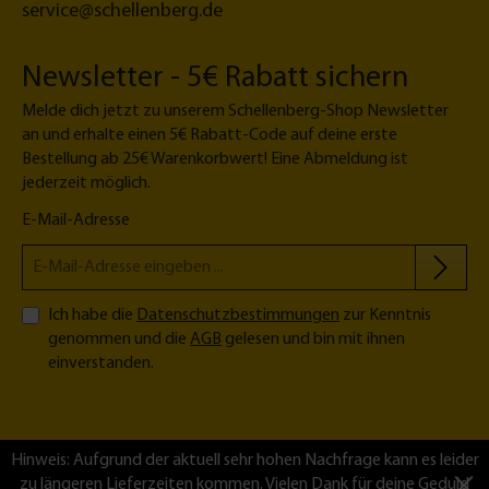
service@schellenberg.de
0
c
m
Newsletter - 5€ Rabatt sichern
P
Melde dich jetzt zu unserem Schellenberg-Shop Newsletter
o
an und erhalte einen 5€ Rabatt-Code auf deine erste
ll
Bestellung ab 25€ Warenkorbwert! Eine Abmeldung ist
e
jederzeit möglich.
n
s
E-Mail-Adresse
c
h
u
t
Ich habe die
Datenschutzbestimmungen
zur Kenntnis
z
genommen und die
AGB
gelesen und bin mit ihnen
-
einverstanden.
G
e
w
e
Hinweis: Aufgrund der aktuell sehr hohen Nachfrage kann es leider
b
zu längeren Lieferzeiten kommen. Vielen Dank für deine Geduld