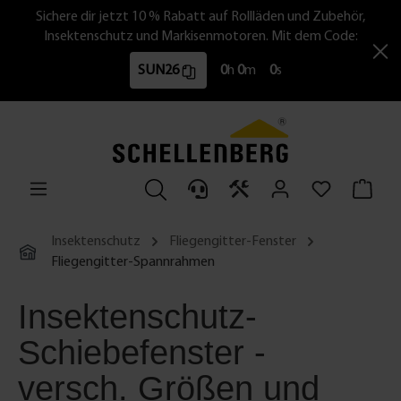
Sichere dir jetzt 10 % Rabatt auf Rollläden und Zubehör,
Insektenschutz und Markisenmotoren. Mit dem Code:
SUN26
0
h
0
m
0
s
Insektenschutz
Fliegengitter-Fenster
Fliegengitter-Spannrahmen
Insektenschutz-
Schiebefenster -
versch. Größen und