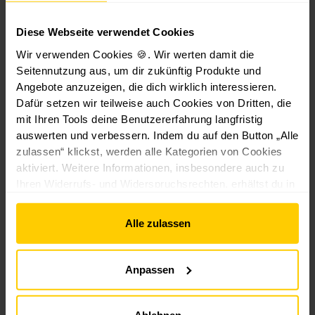
Ab
3
9
%
F
e
Diese Webseite verwendet Cookies
25,99
69,99
€
€
n
€*
€*
*
Wir verwenden Cookies 🍪. Wir werten damit die
*
s
Seitennutzung aus, um dir zukünftig Produkte und
t
Angebote anzuzeigen, die dich wirklich interessieren.
e
Dafür setzen wir teilweise auch Cookies von Dritten, die
r
mit Ihren Tools deine Benutzererfahrung langfristig
1
4
auswerten und verbessern. Indem du auf den Button „Alle
Kunden haben sich
0
zulassen“ klickst, werden alle Kategorien von Cookies
auch angesehen
x
aktiviert. Weitere Informationen, insbesondere auch zu
1
Ihren Widerrufs- und Widerspruchsrechten, erhältst du in
5
den
Datenschutzhinweisen
und im
Impressum
.
0
Alle zulassen
c
Aktion -10%
Aktion -10%
Aktion -10%
Aktion 
m
w
Anpassen
e
i
ß