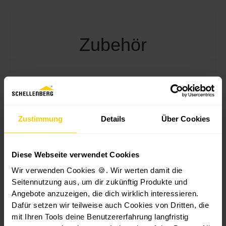
Zubehör
Zustimmung
Details
Über Cookies
Diese Webseite verwendet Cookies
Wir verwenden Cookies 🍪. Wir werten damit die
Seitennutzung aus, um dir zukünftig Produkte und
P
P
P
N
Innentaste
Li
Angebote anzuzeigen, die dich wirklich interessieren.
o
o
o
o
r für
n
Dafür setzen wir teilweise auch Cookies von Dritten, die
w
w
w
t
Torantrieb
Ga
mit Ihren Tools deine Benutzererfahrung langfristig
e
2
e
3
e
5
e
1
e -
Güteklasse
Gü