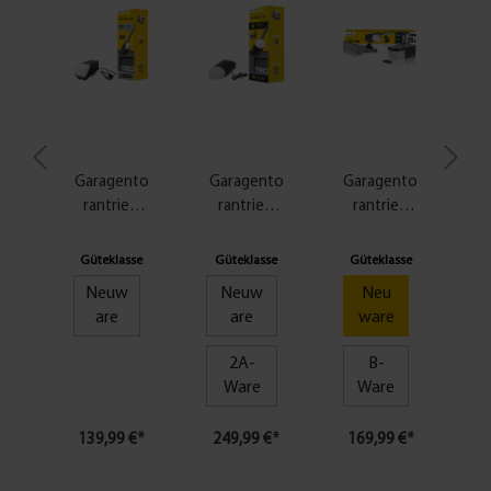
Garagento
Garagento
Garagento
rantrieb
rantrieb
rantrieb
Powerlift
Powerlift
Smart
550 N
1000 N
Drive M
Güteklasse
Güteklasse
Güteklasse
Neuw
Neuw
Neu
are
are
ware
2A-
B-
Ware
Ware
139,99 €*
249,99 €*
169,99 €*