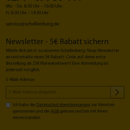
r
n
-
Mo. - Do. 8:30 Uhr – 16:00 Uhr;
G
t
K
Fr. 8:30 Uhr – 14:30 Uhr
a
o
a
service@schellenberg.de
r
r
n
a
ö
a
g
f
l
Newsletter - 5€ Rabatt sichern
e
f
n
n
Melde dich jetzt zu unserem Schellenberg-Shop Newsletter
t
e
an und erhalte einen 5€ Rabatt-Code auf deine erste
o
r
Bestellung ab 25€ Warenkorbwert! Eine Abmeldung ist
r
jederzeit möglich.
e
E-Mail-Adresse
Ich habe die
Datenschutzbestimmungen
zur Kenntnis
genommen und die
AGB
gelesen und bin mit ihnen
einverstanden.