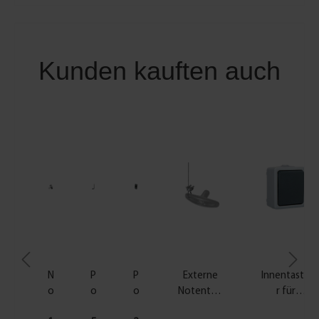
Kunden kauften auch
N
P
P
Externe
Innentaste
o
o
o
Notentrie
r für
t
w
w
gelung für
Torantrieb