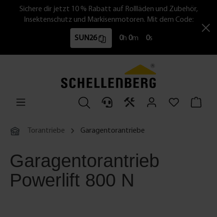
Sichere dir jetzt 10 % Rabatt auf Rollläden und Zubehör,
Insektenschutz und Markisenmotoren. Mit dem Code:
SUN26
0
h
0
m
0
s
Torantriebe
Garagentorantriebe
Garagentorantrieb
Powerlift 800 N