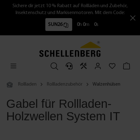
Sichere dir jetzt 10 % Rabatt auf Rollläden und Zubehör,
Insektenschutz und Markisenmotoren. Mit dem Code:
SUN26
0
h
0
m
0
s
Rollladen
Rollladenzubehör
Walzenhülsen
Gabel für Rollladen-
Holzwellen System IT