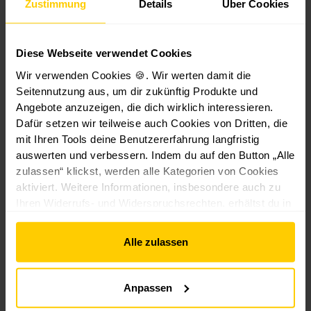
Zustimmung
Details
Über Cookies
W
Rollladenw
Gurtschei
W
R
al
elle
be Metall
al
o
z
Achtkant
System IT
z
ll
e
welle Maxi
Maxi
e
l
Diese Webseite verwendet Cookies
Länge
Durchmesse
n
n
a
r
1,0 m
Wir verwenden Cookies 🍪. Wir werten damit die
h
h
d
180
Seitennutzung aus, um dir zukünftig Produkte und
ül
ül
e
mm
1,5 m
Angebote anzuzeigen, die dich wirklich interessieren.
s
s
n
Dafür setzen wir teilweise auch Cookies von Dritten, die
5
e
e
a
200
mit Ihren Tools deine Benutzererfahrung langfristig
1
,
M
M
u
mm
auswerten und verbessern. Indem du auf den Button „Alle
3,
4,
9
a
a
f
zulassen“ klickst, werden alle Kategorien von Cookies
xi
xi
h
5
4
9
220
aktiviert. Weitere Informationen, insbesondere auch zu
-
a
ä
9
mm
9
Ihren Widerrufs- und Widerspruchsrechten, erhältst du in
1
u
n
€
€
€
5
s
g
den
Datenschutzhinweisen
und im
Impressum
.
*
9,99 €*
3,99 €*
*
*
0
zi
u
Alle zulassen
m
e
n
m
h
g
L
b
|
Anpassen
ä
ar
A
n
6
u