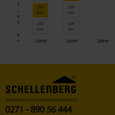
e
3
r
200
200
,
M
mm
mm
6
a
x
9
220
220
i,
mm
mm
2
€
S
*
5,99 €*
3,99 €*
2,99 €*
t
ü
c
k
Telefonische Unterstützung und Beratung:
0271 - 890 56 444