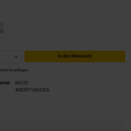
In den Warenkorb
ttel hinzufügen
mer:
66325
4003971663256