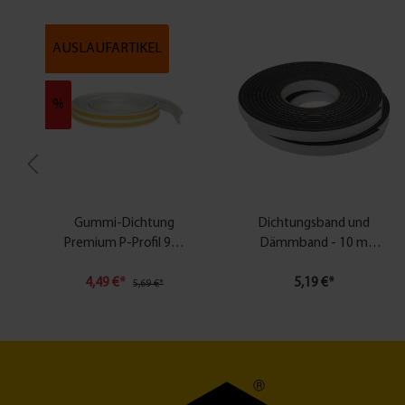
AUSLAUFARTIKEL
%
Gummi-Dichtung
Dichtungsband und
Premium P-Profil 9x5
Dämmband - 10 m
mm
selbstklebend
4,49 €*
5,19 €*
5,69 €*