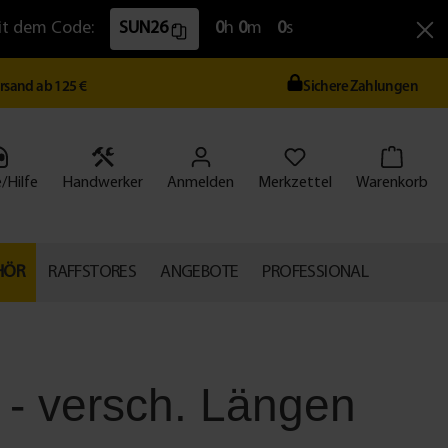
Mit dem Code:
SUN26
0
h
0
m
0
s
ersand ab 125 €
Sichere Zahlungen
/Hilfe
Handwerker
Anmelden
Merkzettel
Warenkorb
HÖR
RAFFSTORES
ANGEBOTE
PROFESSIONAL
 - versch. Längen