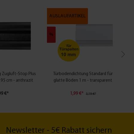
AUSLAUFARTIKEL
%
 Zugluft-Stop Plus
Türbodendichtung Standard für
 95 cm - anthrazit
glatte Böden 1 m - transparent
99 €*
1,99 €*
3,19 €*
Newsletter - 5€ Rabatt sichern