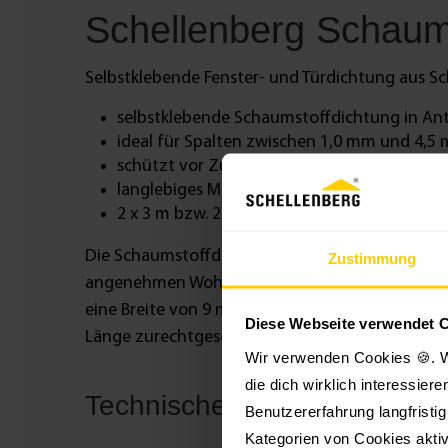
Schellenberg Schaums
Selbstklebende Fenster- und Türdichtung aus S
selbstklebende Schaumstoffdichtung in Ant
ideal für Spalten zwischen 1,0 mm und 4,5
schützt vor Zugluft, Kälte und Feuchtigkei
langlebiges Material mit 9 mm Breite und 4
2 x 3 m bzw. 2 x 5 m Länge, individuell zusc
Die Schaumstoffdichtung Plus dichtet Spalten z
Zustimmung
angenehmen Wohnumfeld bei. Die Schaumstoffdich
eine Breite von 9 mm und eine Stärke von 4,5 m
Diese Webseite verwendet 
Länge zurechtgeschnitten werden kann. Sie ist i
Wir verwenden Cookies 🍪. W
die dich wirklich interessier
Technische Daten
Benutzererfahrung langfristi
Kategorien von Cookies aktiv