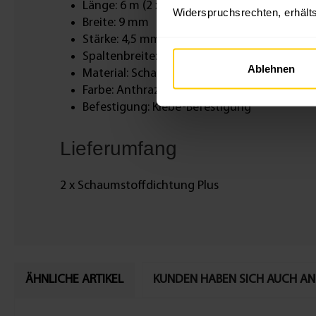
Länge: 6 m (2 x 3 m) oder 10 m (2 x 5 m)
Widerspruchsrechten, erhälts
Breite: 9 mm
Stärke: 4,5 mm
Spaltenbreite: 1,0 - 4,5 mm
Ablehnen
Material: Schaumstoff
Farbe: Anthrazit
Befestigung: Klebe-Befestigung
Lieferumfang
2 x Schaumstoffdichtung Plus
ÄHNLICHE ARTIKEL
KUNDEN HABEN SICH AUCH A