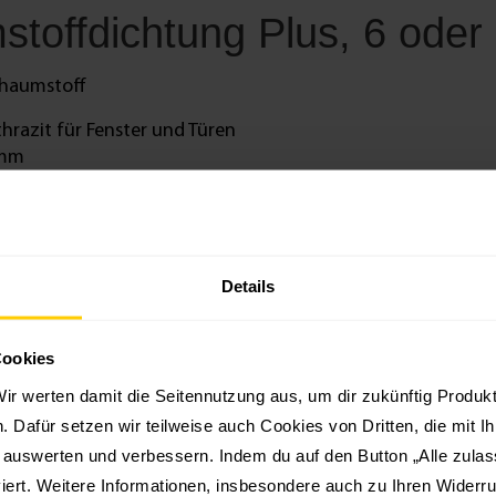
toffdichtung Plus, 6 oder 
chaumstoff
hrazit für Fenster und Türen
 mm
t, reduziert Lärm von draußen
,5 mm Stärke
hneidbar
wischen 1,0 und 4,5 mm ab. Sie schützt vor Zugluft, Kälte,
Details
tung Plus ist selbstklebend und wird an der Fenster- oder 
m. Im Lieferumfang der Schaumstoffdichtung sind 2 x 3 m bz
Cookies
n den Längen 6 m oder 10 m sowie in Anthrazit erhältlich.
ir werten damit die Seitennutzung aus, um dir zukünftig Produ
en. Dafür setzen wir teilweise auch Cookies von Dritten, die mit I
g auswerten und verbessern. Indem du auf den Button „Alle zulass
iert. Weitere Informationen, insbesondere auch zu Ihren Widerru