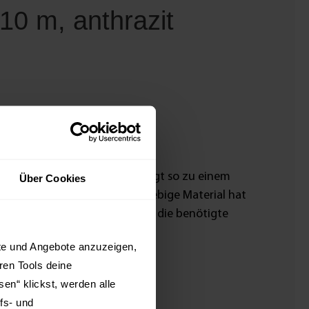
10 m, anthrazit
 Feuchtigkeit und Lärm und trägt so zu einem
Über Cookies
Türfalz befestigt. Das langlebige Material hat
w. 2 x 5 m enthalten, die auf die benötigte
kte und Angebote anzuzeigen,
hren Tools deine
en“ klickst, werden alle
fs- und