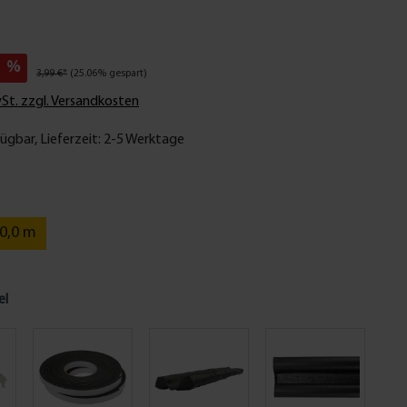
%
3,99 €*
(25.06% gespart)
wSt. zzgl. Versandkosten
ügbar, Lieferzeit: 2-5 Werktage
0,0 m
el