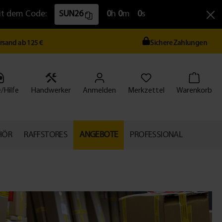
Mit dem Code:
SUN26
0
h
0
m
0
s
ersand ab 125 €
Sichere Zahlungen
/Hilfe
Handwerker
Anmelden
Merkzettel
Warenkorb
HÖR
RAFFSTORES
ANGEBOTE
PROFESSIONAL