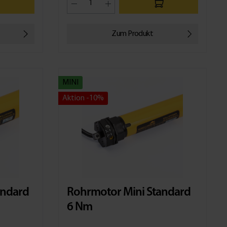
Zum Produkt
MINI
Aktion -10%
andard
Rohrmotor Mini Standard
6 Nm