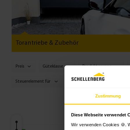
Torantriebe & Zubehör
Preis
Güteklasse
Produktgruppe
Steuerelement für
Steuerung
Zustimmung
Diese Webseite verwendet 
Wir verwenden Cookies 🍪. W