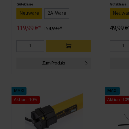
Güteklasse
Güteklasse
Neuware
2A-Ware
Neuwa
119,99 €*
49,99 €
154,99 €*
Zum Produkt
MAXI
MAXI
Aktion -10%
Aktion -10