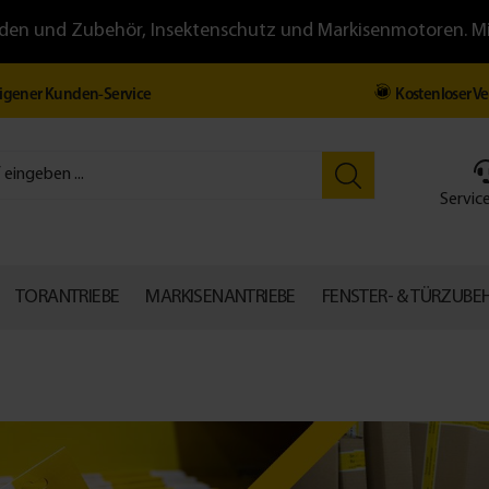
llläden und Zubehör, Insektenschutz und Markisenmotoren. 
igener Kunden-Service
Kostenloser V
Service
TORANTRIEBE
MARKISENANTRIEBE
FENSTER- & TÜRZUBE