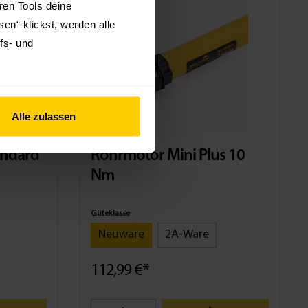
hren Tools deine
MINI
en“ klickst, werden alle
Aktion -10%
fs- und
Alle zulassen
andard
Rohrmotor Mini Plus 10
Nm
Güteklasse
Neuware
2A-Ware
112,99 €*