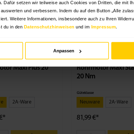
en. Dafür setzen wir teilweise auch Cookies von Dritten, die mit I
MAXI
g auswerten und verbessern. Indem du auf den Button „Alle zulass
%
Aktion -10%
iert. Weitere Informationen, insbesondere auch zu Ihren Widerru
t du in den
Datenschutzhinweisen
und im
Impressum
.
Anpassen
tor Maxi Plus 20
Rohrmotor Maxi St
20 Nm
Güteklasse
re
2A-Ware
Neuware
2A-Ware
€*
81,99 €*