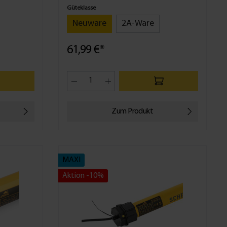
Güteklasse
Neuware
2A-Ware
61,99 €*
Zum Produkt
MAXI
Aktion -10%