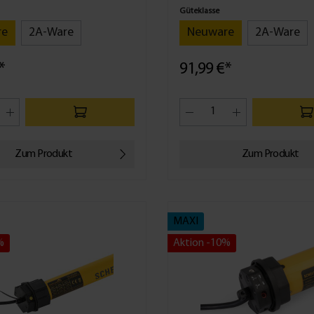
Güteklasse
re
2A-Ware
Neuware
2A-Ware
*
91,99 €*
Zum Produkt
Zum Produkt
MAXI
%
Aktion -10%